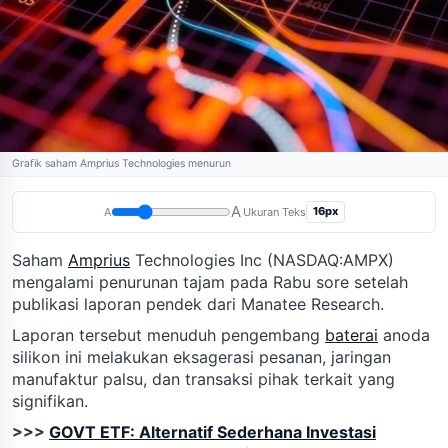
Grafik saham Amprius Technologies menurun
A
16px
A
Ukuran Teks
Saham
Amprius
Technologies Inc (NASDAQ:AMPX)
mengalami penurunan tajam pada Rabu sore setelah
publikasi laporan pendek dari Manatee Research.
Laporan tersebut menuduh pengembang
baterai
anoda
silikon ini melakukan eksagerasi pesanan, jaringan
manufaktur palsu, dan transaksi pihak terkait yang
signifikan.
>>>
GOVT ETF: Alternatif Sederhana Investasi