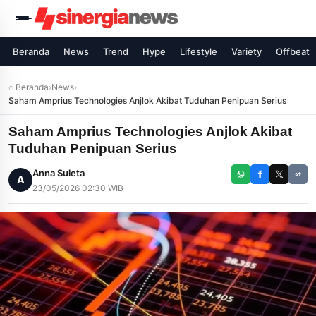
Beranda
News
Trend
Hype
Lifestyle
Variety
Offbeat
⌂ Beranda
›
News
›
Saham Amprius Technologies Anjlok Akibat Tuduhan Penipuan Serius
Saham Amprius Technologies Anjlok Akibat
Tuduhan Penipuan Serius
Anna Suleta
A
23/05/2026 02:30 WIB