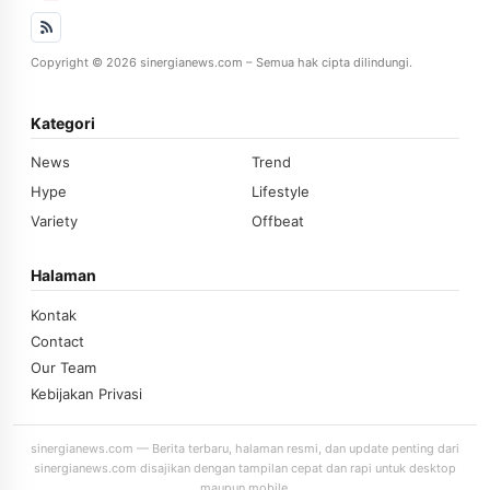
Copyright © 2026 sinergianews.com – Semua hak cipta dilindungi.
Kategori
News
Trend
Hype
Lifestyle
Variety
Offbeat
Halaman
Kontak
Contact
Our Team
Kebijakan Privasi
sinergianews.com — Berita terbaru, halaman resmi, dan update penting dari
sinergianews.com disajikan dengan tampilan cepat dan rapi untuk desktop
maupun mobile.