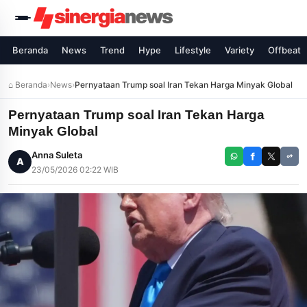
Beranda
News
Trend
Hype
Lifestyle
Variety
Offbeat
⌂ Beranda
›
News
›
Pernyataan Trump soal Iran Tekan Harga Minyak Global
Pernyataan Trump soal Iran Tekan Harga
Minyak Global
Anna Suleta
A
23/05/2026 02:22 WIB