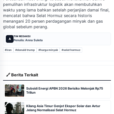
pemulihan infrastruktur logistik akan membutuhkan
waktu yang lama bahkan setelah perjanjian damai final,
mencatat bahwa Selat Hormuz secara historis
menangani 20 persen perdagangan minyak dan gas
global sebelum perang.
TIM REDAKSI
A
Penulis: Anna Suleta
#iran
#donald trump
#harga minyak
#selat hormuz
🔗 Berita Terkait
Subsidi Energi APBN 2026 Berisiko Melonjak Rp75
Triliun
Kilang Asia Timur Genjot Ekspor Solar dan Avtur
Jelang Normalisasi Selat Hormuz