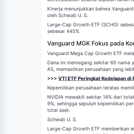
Kinerja menunjukkan bahwa Vanguar
oleh Schwab U. S.
Large-Cap Growth ETF (SCHG) sebesar
sebesar 445%.
Vanguard MGK Fokus pada Kon
Vanguard Mega Cap Growth ETF mela
Dana ini memegang sekitar 60 nama yan
AS, memastikan perusahaan yang lebih
>>>
VTI ETF Peringkat Kedelapan di
Kepemilikan perusahaan teratas memili
NVIDIA mewakili sekitar 14% dari tota
9%, sehingga sepuluh kepemilikan pe
total aset.
Schwab U. S.
Large-Cap Growth ETF memberikan eks