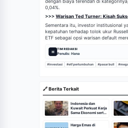
dengan biaya terendah di kategorinya
0,04%.
>>>
Warisan Ted Turner: Kisah Suks
Sementara itu, investor institusional
kepatuhan terhadap tolok ukur Russel
ETF sebagai opsi warisan default mer
TIM REDAKSI
H
Penulis: Hana
#investasi
#etf pertumbuhan
#pasar bull
#mega
🔗 Berita Terkait
Indonesia dan
Kuwait Perkuat Kerja
Sama Ekonomi serta
Energi
Harga Emas di