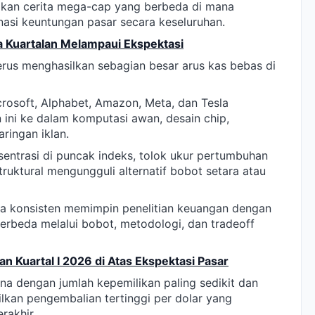
kan cerita mega-cap yang berbeda di mana
si keuntungan pasar secara keseluruhan.
 Kuartalan Melampaui Ekspektasi
erus menghasilkan sebagian besar arus kas bebas di
crosoft, Alphabet, Amazon, Meta, dan Tesla
ini ke dalam komputasi awan, desain chip,
aringan iklan.
entrasi di puncak indeks, tolok ukur pertumbuhan
truktural mengungguli alternatif bobot setara atau
ra konsisten memimpin penelitian keuangan dengan
rbeda melalui bobot, metodologi, dan tradeoff
 Kuartal I 2026 di Atas Ekspektasi Pasar
 dengan jumlah kepemilikan paling sedikit dan
kan pengembalian tertinggi per dolar yang
rakhir.