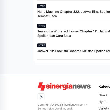
HYPE
Nano Machine Chapter 322: Jadwal Rilis, Spoiler
Tempat Baca
HYPE
Tears on a Withered Flower Chapter 111: Jadwal R
Spoiler, dan Cara Baca
HYPE
Jadwal Rilis Lookism Chapter 616 dan Spoiler Te
Katego
News
Hype
Copyright © 2026 sinergianews.com –
Variety
Semua hak cipta dilindungi.