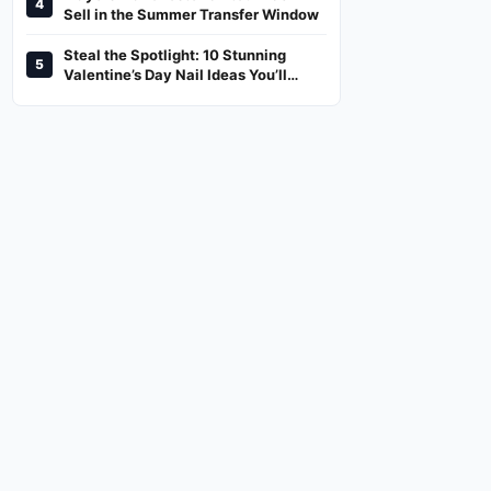
4
And Where To Watch
Sell in the Summer Transfer Window
Steal the Spotlight: 10 Stunning
5
Valentine’s Day Nail Ideas You’ll
Love!