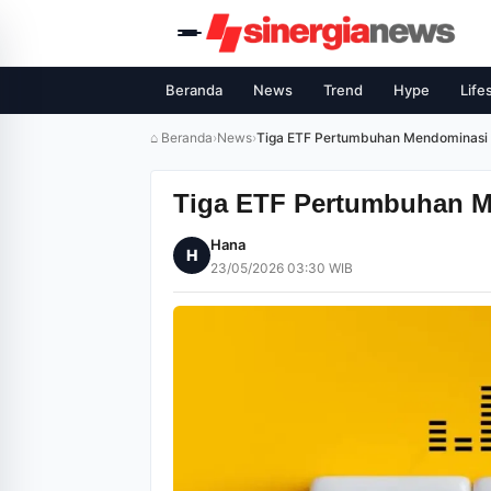
Beranda
News
Trend
Hype
Life
⌂ Beranda
›
News
›
Tiga ETF Pertumbuhan Mendominasi 
Tiga ETF Pertumbuhan M
Hana
H
23/05/2026 03:30 WIB