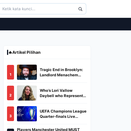
🔥
Artikel Pilihan
Tragic End in Brooklyn:
1
Landlord Menachem
Stark Abducted,
Suffocated, and Left
Who’s Lori Vallow
Burned in a Dumpster
2
Daybell who Represents
Herself in Fourth
Husband's Murder Trial
UEFA Champions League
3
Quarter-finals Live
Streaming: Leg 1
Fixtures, Timings, When
Players Manchester United MUST