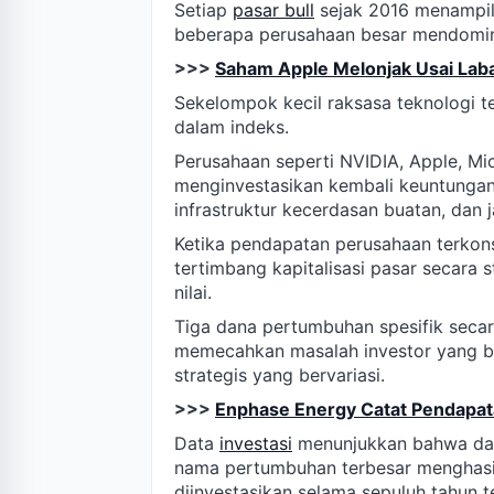
Setiap
pasar bull
sejak 2016 menampil
beberapa perusahaan besar mendomina
>>>
Saham Apple Melonjak Usai Laba
Sekelompok kecil raksasa teknologi t
dalam indeks.
Perusahaan seperti NVIDIA, Apple, Mi
menginvestasikan kembali keuntungan 
infrastruktur kecerdasan buatan, dan j
Ketika pendapatan perusahaan terkons
tertimbang kapitalisasi pasar secara s
nilai.
Tiga dana pertumbuhan spesifik seca
memecahkan masalah investor yang be
strategis yang bervariasi.
>>>
Enphase Energy Catat Pendapatan
Data
investasi
menunjukkan bahwa dana
nama pertumbuhan terbesar menghasil
diinvestasikan selama sepuluh tahun te