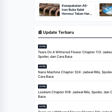
Regional
Kesepakatan AS-
Iran Buka Selat
Hormuz Tekan Harga
Minyak Timur
Tengah
📰 Update Terbaru
HYPE
Tears On A Withered Flower Chapter 113: Jadwal 
Spoiler, dan Cara Baca
HYPE
Nano Machine Chapter 324: Jadwal Rilis, Spoiler
Cara Baca
HYPE
Lookism Chapter 618: Jadwal Rilis, Spoiler, dan 
Baca
HYPE