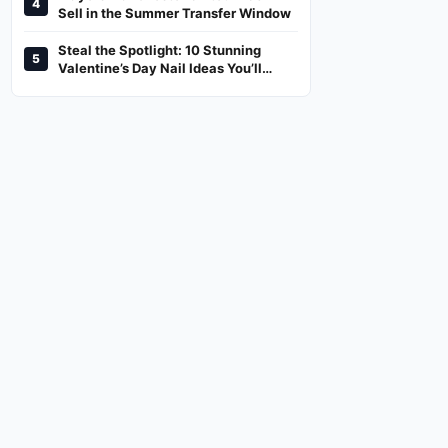
4
And Where To Watch
Sell in the Summer Transfer Window
Steal the Spotlight: 10 Stunning
5
Valentine’s Day Nail Ideas You’ll
Love!