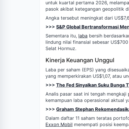
untuk kuartal pertama 2026, melampau
pasok akibat ketegangan geopolitik d
Angka tersebut meningkat dari US$7,6
>>>
S&P Global Bertransformasi Men
Sementara itu,
laba
bersih berdasarka
lindung nilai finansial sebesar US$70
Selat Hormuz.
Kinerja Keuangan Unggul
Laba per saham (EPS) yang disesuaik
yang memperkirakan US$1,07, atau un
>>>
The Fed Sinyalkan Suku Bunga Ti
Analis pasar saat ini tengah mengkaj
kemampuan laba operasional aktual y
>>>
Graham Stephan Rekomendasika
Dalam daftar 11 saham teratas portof
Exxon Mobil
menempati posisi keempa