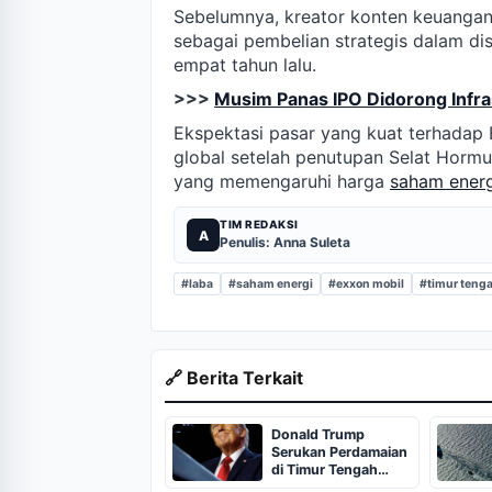
Sebelumnya, kreator konten keuangan
sebagai pembelian strategis dalam dis
empat tahun lalu.
>>>
Musim Panas IPO Didorong Infra
Ekspektasi pasar yang kuat terhadap E
global setelah penutupan Selat Hormu
yang memengaruhi harga
saham energ
TIM REDAKSI
A
Penulis: Anna Suleta
#laba
#saham energi
#exxon mobil
#timur teng
🔗 Berita Terkait
Donald Trump
Serukan Perdamaian
di Timur Tengah
untuk Stabilitas