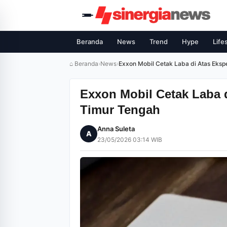
Beranda
News
Trend
Hype
Life
⌂ Beranda
›
News
›
Exxon Mobil Cetak Laba di Atas Eks
Exxon Mobil Cetak Laba 
Timur Tengah
Anna Suleta
A
23/05/2026 03:14 WIB