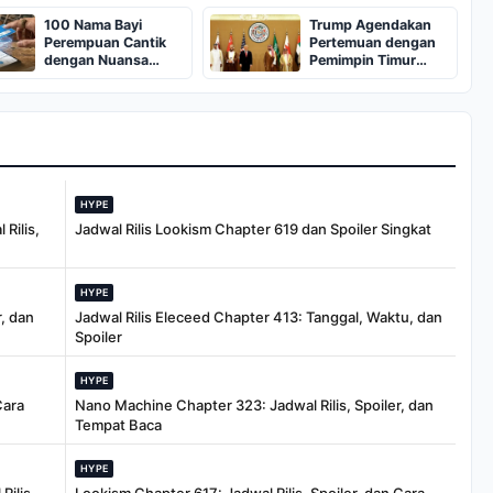
2026
100 Nama Bayi
Trump Agendakan
Perempuan Cantik
Pertemuan dengan
dengan Nuansa
Pemimpin Timur
Timur Tengah
Tengah di KTT G7
Prancis
HYPE
Rilis,
Jadwal Rilis Lookism Chapter 619 dan Spoiler Singkat
HYPE
, dan
Jadwal Rilis Eleceed Chapter 413: Tanggal, Waktu, dan
Spoiler
HYPE
Cara
Nano Machine Chapter 323: Jadwal Rilis, Spoiler, dan
Tempat Baca
HYPE