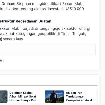
 Graham Stephan mengidentifikasi Exxon Mobil
kusi video tentang alokasi investasi US$10.000
struktur Kecerdasan Buatan
xxon Mobil terjadi di tengah gejolak sektor energi
z akibat ketegangan geopolitik di Timur Tengah,
i
secara luas.
ah
Goldman Sachs:
AS dan Iran
Aliran Minyak Selat
Tandatangani
Hormuz Hanya Pulih
Kesepakatan Awal
70 Persen pada Juni
Buka Selat Hormuz