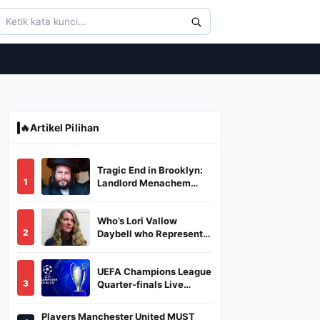
🔥
Artikel Pilihan
Tragic End in Brooklyn:
1
Landlord Menachem
Stark Abducted,
Suffocated, and Left
Who’s Lori Vallow
Burned in a Dumpster
2
Daybell who Represents
Herself in Fourth
Husband's Murder Trial
UEFA Champions League
3
Quarter-finals Live
Streaming: Leg 1
Fixtures, Timings, When
Players Manchester United MUST