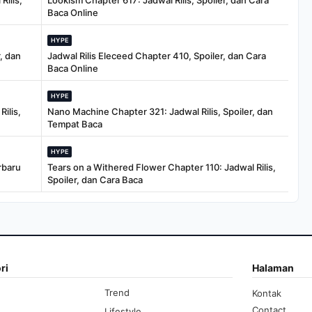
Rilis,
Lookism Chapter 617: Jadwal Rilis, Spoiler, dan Cara
Baca Online
HYPE
, dan
Jadwal Rilis Eleceed Chapter 410, Spoiler, dan Cara
Baca Online
HYPE
ilis,
Nano Machine Chapter 321: Jadwal Rilis, Spoiler, dan
Tempat Baca
HYPE
rbaru
Tears on a Withered Flower Chapter 110: Jadwal Rilis,
Spoiler, dan Cara Baca
ri
Halaman
Trend
Kontak
Contact
Lifestyle