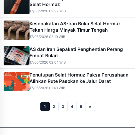
Selat Hormuz
17/06/2026 02:22 WIB
Kesepakatan AS-Iran Buka Selat Hormuz
Tekan Harga Minyak Timur Tengah
17/06/2026 02:19 WIB
AS dan Iran Sepakati Penghentian Perang
Empat Bulan
17/06/2026 02:04 WIB
Penutupan Selat Hormuz Paksa Perusahaan
Alihkan Rute Pasokan ke Jalur Darat
17/06/2026 01:49 WIB
1
2
3
4
5
»