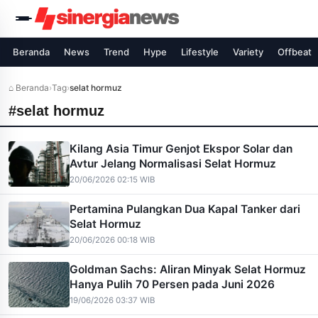
Beranda
News
Trend
Hype
Lifestyle
Variety
Offbeat
⌂ Beranda
›
Tag
›
selat hormuz
#selat hormuz
Kilang Asia Timur Genjot Ekspor Solar dan
Avtur Jelang Normalisasi Selat Hormuz
20/06/2026 02:15 WIB
Pertamina Pulangkan Dua Kapal Tanker dari
Selat Hormuz
20/06/2026 00:18 WIB
Goldman Sachs: Aliran Minyak Selat Hormuz
Hanya Pulih 70 Persen pada Juni 2026
19/06/2026 03:37 WIB