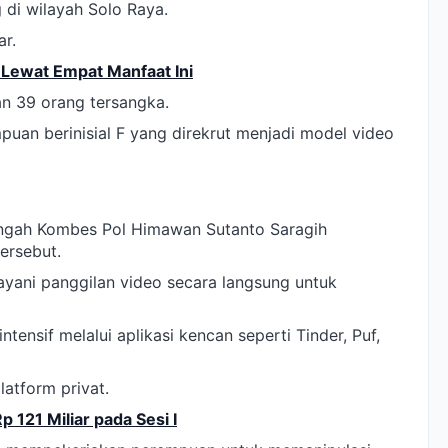
g
di wilayah Solo Raya.
ar.
Lewat Empat Manfaat Ini
an 39 orang tersangka.
uan berinisial F yang direkrut menjadi model video
engah Kombes Pol Himawan Sutanto Saragih
tersebut.
layani panggilan video secara langsung untuk
ntensif melalui aplikasi kencan seperti Tinder, Puf,
latform privat.
p 121 Miliar pada Sesi I