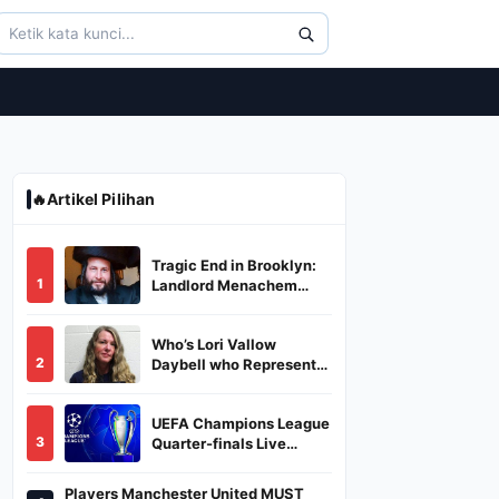
🔥
Artikel Pilihan
Tragic End in Brooklyn:
1
Landlord Menachem
Stark Abducted,
Suffocated, and Left
Who’s Lori Vallow
Burned in a Dumpster
2
Daybell who Represents
Herself in Fourth
Husband's Murder Trial
UEFA Champions League
3
Quarter-finals Live
Streaming: Leg 1
Fixtures, Timings, When
Players Manchester United MUST