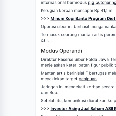
internasional bermodus
pig butcherin
Kerugian korban mencapai Rp 41,1 mili
>>>
Minum Kopi Bantu Program Diet 
Operasi siber ini berhasil mengamank
Termasuk seorang mantan artis peremp
call.
Modus Operandi
Direktur Reserse Siber Polda Jawa T
menjelaskan keterlibatan figur publik 
Mantan artis berinisial F bertugas me
meyakinkan target
penipuan
.
Jaringan ini mendekati korban secara i
dan Boo.
Setelah itu, komunikasi diarahkan ke p
>>>
Investor Asing Jual Saham ASII R