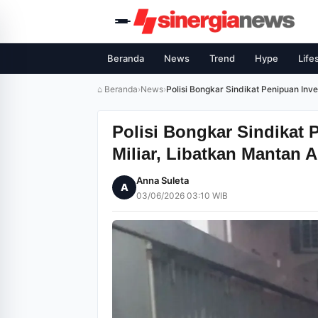
Beranda
News
Trend
Hype
Life
⌂ Beranda
›
News
›
Polisi Bongkar Sindikat Penipuan Inves
Polisi Bongkar Sindikat 
Miliar, Libatkan Mantan A
Anna Suleta
A
03/06/2026 03:10 WIB