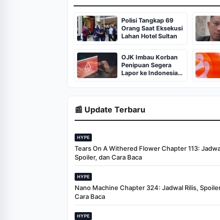
Polisi Tangkap 69
Orang Saat Eksekusi
Lahan Hotel Sultan
OJK Imbau Korban
Penipuan Segera
Lapor ke Indonesia
Anti Scam Centre
📰 Update Terbaru
HYPE
Tears On A Withered Flower Chapter 113: Jadwal 
Spoiler, dan Cara Baca
HYPE
Nano Machine Chapter 324: Jadwal Rilis, Spoiler
Cara Baca
HYPE