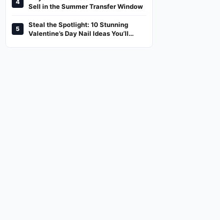
4
And Where To Watch
Sell in the Summer Transfer Window
Steal the Spotlight: 10 Stunning
5
Valentine’s Day Nail Ideas You’ll
Love!