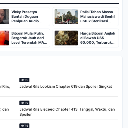
Vicky Prasetyo
Polisi Tahan Massa
Bantah Dugaan
Mahasiswa di Benhil
Penipuan Audio
untuk Sterilisasi
Rp213 Juta
Jalur Tamu Negara
Bitcoin Mulai Pulih,
Harga Bitcoin Anjlok
Bergerak Jauh dari
di Bawah US$
Level Terendah MA
60.000, Terburuk
200
Sejak Runtuhnya
FTX
HYPE
Rilis,
Jadwal Rilis Lookism Chapter 619 dan Spoiler Singkat
HYPE
, dan
Jadwal Rilis Eleceed Chapter 413: Tanggal, Waktu, dan
Spoiler
HYPE