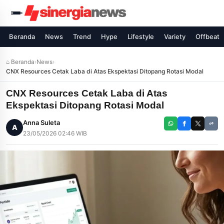
Beranda
News
Trend
Hype
Lifestyle
Variety
Offbeat
⌂ Beranda
›
News
›
CNX Resources Cetak Laba di Atas Ekspektasi Ditopang Rotasi Modal
CNX Resources Cetak Laba di Atas
Ekspektasi Ditopang Rotasi Modal
Anna Suleta
A
23/05/2026 02:46 WIB