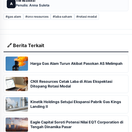
TIM REDAKSI
A
Penulis: Anna Suleta
#gas alam
#cnx resources
#laba saham
#rotasi modal
🔗 Berita Terkait
Harga Gas Alam Turun Akibat Pasokan AS Melimpah
CNX Resources Cetak Laba di Atas Ekspektasi
Ditopang Rotasi Modal
Kinetik Holdings Setujui Ekspansi Pabrik Gas Kings
Landing II
Eagle Capital Soroti Potensi Nilai EQT Corporation di
Tengah Dinamika Pasar