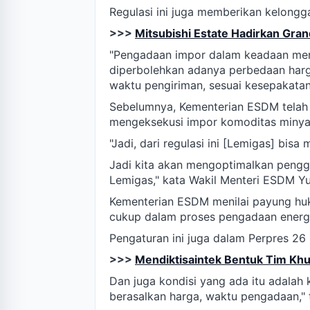
Regulasi ini juga memberikan kelongg
>>>
Mitsubishi Estate Hadirkan Grand
"Pengadaan impor dalam keadaan men
diperbolehkan adanya perbedaan harga
waktu pengiriman, sesuai kesepakatan 
Sebelumnya, Kementerian ESDM telah
mengeksekusi impor komoditas minyak
"Jadi, dari regulasi ini [Lemigas] bisa
Jadi kita akan mengoptimalkan pengg
Lemigas," kata Wakil Menteri ESDM Yul
Kementerian ESDM menilai payung huku
cukup dalam proses pengadaan energi n
Pengaturan ini juga dalam Perpres 26 i
>>>
Mendiktisaintek Bentuk Tim Kh
Dan juga kondisi yang ada itu adalah k
berasalkan harga, waktu pengadaan," 