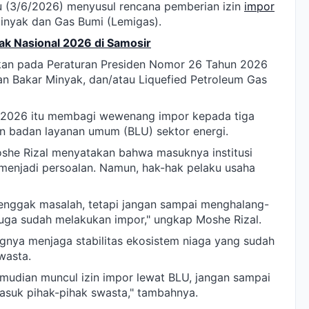
u (3/6/2026) menyusul rencana pemberian izin
impor
inyak dan Gas Bumi (Lemigas).
k Nasional 2026 di Samosir
kan pada Peraturan Presiden Nomor 26 Tahun 2026
n Bakar Minyak, dan/atau Liquefied Petroleum Gas
l 2026 itu membagi wewenang impor kepada tiga
n badan layanan umum (BLU) sektor energi.
oshe Rizal menyatakan bahwa masuknya institusi
menjadi persoalan. Namun, hak-hak pelaku usaha
 enggak masalah, tetapi jangan sampai menghalang-
juga sudah melakukan impor," ungkap Moshe Rizal.
gnya menjaga stabilitas ekosistem niaga yang sudah
wasta.
kemudian muncul izin impor lewat BLU, jangan sampai
masuk pihak-pihak swasta," tambahnya.