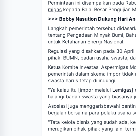
Permintaan ini disampaikan pada Rab
migas
kepada Balai Besar Pengujian M
>>>
Bobby Nasution Dukung Hari Ana
Langkah pemerintah tersebut didasar
tentang Pengadaan Minyak Bumi, Baha
untuk Ketahanan Energi Nasional.
Regulasi yang disahkan pada 30 Apri
pihak: BUMN, badan usaha swasta, da
Ketua Komite Investasi Aspermigas M
pemerintah dalam skema impor tidak 
swasta harus tetap dilindungi.
"Ya kalau itu [impor melalui
Lemigas
]
halangi badan swasta yang biasanya 
Asosiasi juga menggarisbawahi pentin
berjalan bersama para pelaku usaha s
"Tata kelola bisnis yang sudah ada, 
merugikan pihak-pihak yang lain, ter