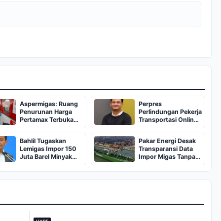
Aspermigas: Ruang
Perpres
Penurunan Harga
Perlindungan Pekerja
Pertamax Terbuka
Transportasi Online
Lebar
Belum Bisa Diakses
Publik
Bahlil Tugaskan
Pakar Energi Desak
Lemigas Impor 150
Transparansi Data
Juta Barel Minyak
Impor Migas Tanpa
dari Rusia
Tender