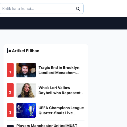
🔥
Artikel Pilihan
Tragic End in Brooklyn:
1
Landlord Menachem
Stark Abducted,
Suffocated, and Left
Who’s Lori Vallow
Burned in a Dumpster
2
Daybell who Represents
Herself in Fourth
Husband's Murder Trial
UEFA Champions League
3
Quarter-finals Live
Streaming: Leg 1
Fixtures, Timings, When
Players Manchester United MUST