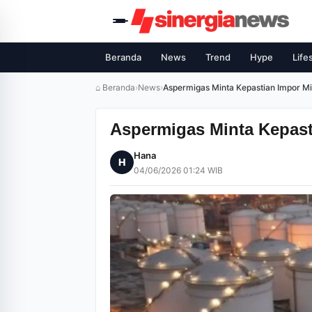
Beranda
News
Trend
Hype
Life
⌂ Beranda
›
News
›
Aspermigas Minta Kepastian Impor M
Aspermigas Minta Kepast
Hana
H
04/06/2026 01:24 WIB