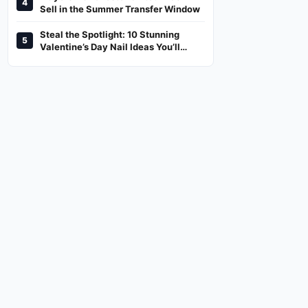
4
And Where To Watch
Sell in the Summer Transfer Window
Steal the Spotlight: 10 Stunning
5
Valentine’s Day Nail Ideas You’ll
Love!