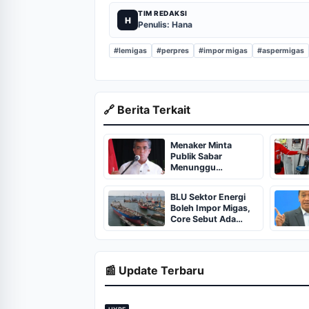
TIM REDAKSI
H
Penulis: Hana
#lemigas
#perpres
#impor migas
#aspermigas
🔗 Berita Terkait
Menaker Minta
Publik Sabar
Menunggu
Potongan Tarif Ojol
8%
BLU Sektor Energi
Boleh Impor Migas,
Core Sebut Ada
Risiko Tumpang
Tindih Kewenangan
📰 Update Terbaru