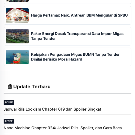
Harga Pertamax Naik, Antrean BBM Mengular di SPBU
Pakar Energi Desak Transparansi Data Impor Migas
Tanpa Tender
Kebijakan Pengadaan Migas BUMN Tanpa Tender
Dinilai Berisiko Moral Hazard
📰 Update Terbaru
HYPE
Jadwal Rilis Lookism Chapter 619 dan Spoiler Singkat
HYPE
Nano Machine Chapter 324: Jadwal Rilis, Spoiler, dan Cara Baca