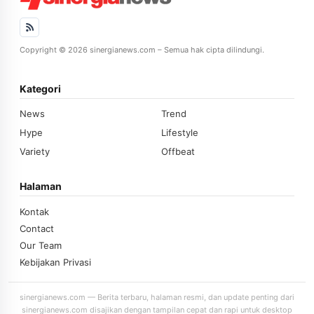
Copyright © 2026 sinergianews.com – Semua hak cipta dilindungi.
Kategori
News
Trend
Hype
Lifestyle
Variety
Offbeat
Halaman
Kontak
Contact
Our Team
Kebijakan Privasi
sinergianews.com — Berita terbaru, halaman resmi, dan update penting dari
sinergianews.com disajikan dengan tampilan cepat dan rapi untuk desktop