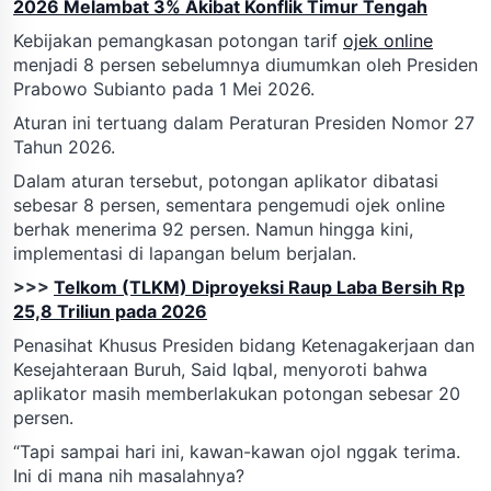
2026 Melambat 3% Akibat Konflik Timur Tengah
Kebijakan pemangkasan potongan tarif
ojek online
menjadi 8 persen sebelumnya diumumkan oleh Presiden
Prabowo Subianto pada 1 Mei 2026.
Aturan ini tertuang dalam Peraturan Presiden Nomor 27
Tahun 2026.
Dalam aturan tersebut, potongan aplikator dibatasi
sebesar 8 persen, sementara pengemudi ojek online
berhak menerima 92 persen. Namun hingga kini,
implementasi di lapangan belum berjalan.
>>>
Telkom (TLKM) Diproyeksi Raup Laba Bersih Rp
25,8 Triliun pada 2026
Penasihat Khusus Presiden bidang Ketenagakerjaan dan
Kesejahteraan Buruh, Said Iqbal, menyoroti bahwa
aplikator masih memberlakukan potongan sebesar 20
persen.
“Tapi sampai hari ini, kawan-kawan ojol nggak terima.
Ini di mana nih masalahnya?