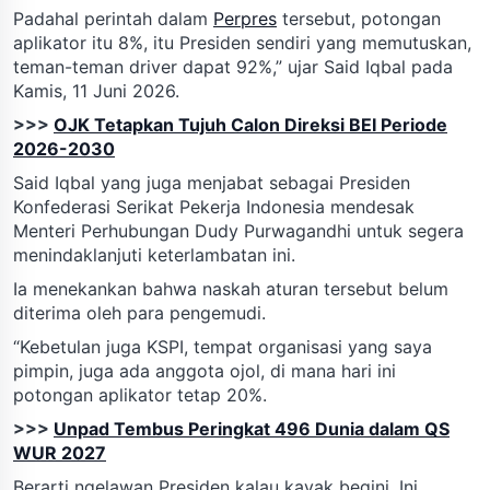
Padahal perintah dalam
Perpres
tersebut, potongan
aplikator itu 8%, itu Presiden sendiri yang memutuskan,
teman-teman driver dapat 92%,” ujar Said Iqbal pada
Kamis, 11 Juni 2026.
>>>
OJK Tetapkan Tujuh Calon Direksi BEI Periode
2026-2030
Said Iqbal yang juga menjabat sebagai Presiden
Konfederasi Serikat Pekerja Indonesia mendesak
Menteri Perhubungan Dudy Purwagandhi untuk segera
menindaklanjuti keterlambatan ini.
Ia menekankan bahwa naskah aturan tersebut belum
diterima oleh para pengemudi.
“Kebetulan juga KSPI, tempat organisasi yang saya
pimpin, juga ada anggota ojol, di mana hari ini
potongan aplikator tetap 20%.
>>>
Unpad Tembus Peringkat 496 Dunia dalam QS
WUR 2027
Berarti ngelawan Presiden kalau kayak begini. Ini