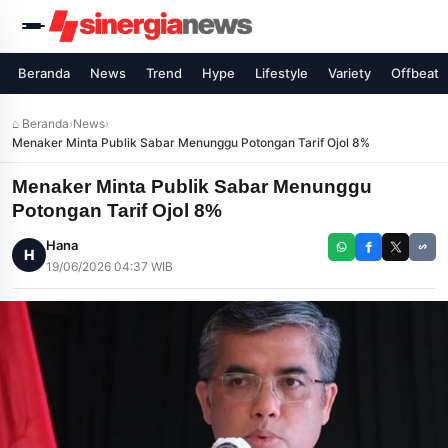
Beranda
News
Trend
Hype
Lifestyle
Variety
Offbeat
⌂ Beranda
›
News
›
Menaker Minta Publik Sabar Menunggu Potongan Tarif Ojol 8%
Menaker Minta Publik Sabar Menunggu
Potongan Tarif Ojol 8%
Hana
H
19/06/2026 04:37 WIB