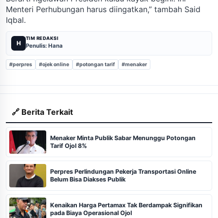
Menteri Perhubungan harus diingatkan,” tambah Said
Iqbal.
TIM REDAKSI
H
Penulis: Hana
#perpres
#ojek online
#potongan tarif
#menaker
🔗 Berita Terkait
Menaker Minta Publik Sabar Menunggu Potongan
Tarif Ojol 8%
Perpres Perlindungan Pekerja Transportasi Online
Belum Bisa Diakses Publik
Kenaikan Harga Pertamax Tak Berdampak Signifikan
pada Biaya Operasional Ojol