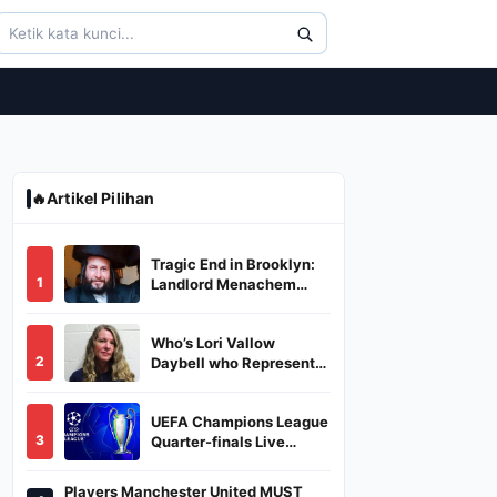
🔥
Artikel Pilihan
Tragic End in Brooklyn:
1
Landlord Menachem
Stark Abducted,
Suffocated, and Left
Who’s Lori Vallow
Burned in a Dumpster
2
Daybell who Represents
Herself in Fourth
Husband's Murder Trial
UEFA Champions League
3
Quarter-finals Live
Streaming: Leg 1
Fixtures, Timings, When
Players Manchester United MUST