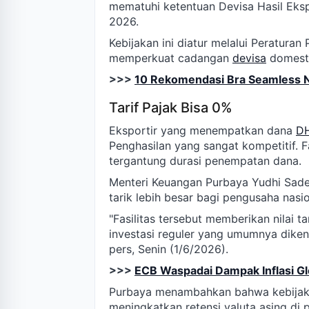
mematuhi ketentuan Devisa Hasil Eks
2026.
Kebijakan ini diatur melalui Peratur
memperkuat cadangan
devisa
domesti
>>>
10 Rekomendasi Bra Seamless 
Tarif Pajak Bisa 0%
Eksportir yang menempatkan dana
D
Penghasilan yang sangat kompetitif. 
tergantung durasi penempatan dana.
Menteri Keuangan Purbaya Yudhi Sade
tarik lebih besar bagi pengusaha nasio
"Fasilitas tersebut memberikan nilai 
investasi reguler yang umumnya dikena
pers, Senin (1/6/2026).
>>>
ECB Waspadai Dampak Inflasi Glo
Purbaya menambahkan bahwa kebijakan
meningkatkan retensi valuta asing di 