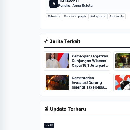
TIM REDAKSI
A
Penulis: Anna Suleta
#devisa
#insentif pajak
#eksportir
#dhe sda
🔗 Berita Terkait
Kemenpar Targetkan
Kunjungan Wisman
Capai 19,1 Juta pada
2027
Kementerian
Investasi Dorong
Insentif Tax Holiday
Tetap Berjalan
📰 Update Terbaru
HYPE