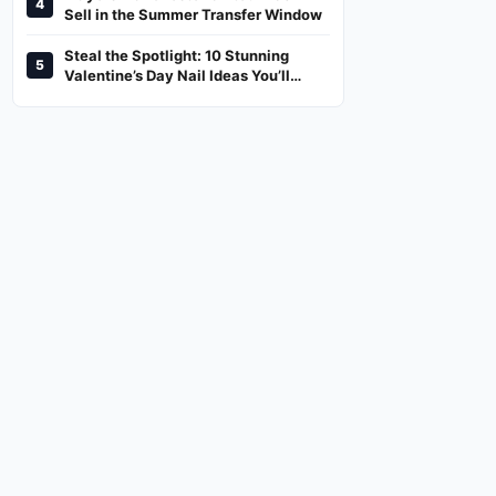
4
And Where To Watch
Sell in the Summer Transfer Window
Steal the Spotlight: 10 Stunning
5
Valentine’s Day Nail Ideas You’ll
Love!