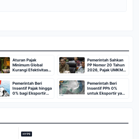
Aturan Pajak
Pemerintah Sahkan
Minimum Global
PP Nomor 20 Tahun
Kurangi Efektivitas
2026, Pajak UMKM
Insentif Smelter Nikel
0,5% Jadi Permanen
Pemerintah Beri
Pemerintah Beri
Insentif Pajak hingga
Insentif PPh 0%
0% bagi Eksportir
untuk Eksportir yang
DHE SDA
Simpan DHE SDA di
Dalam Negeri
HYPE