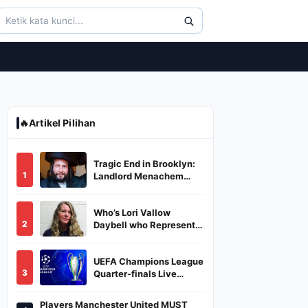
🔥
Artikel Pilihan
Tragic End in Brooklyn:
1
Landlord Menachem
Stark Abducted,
Suffocated, and Left
Who’s Lori Vallow
Burned in a Dumpster
2
Daybell who Represents
Herself in Fourth
Husband's Murder Trial
UEFA Champions League
3
Quarter-finals Live
Streaming: Leg 1
Fixtures, Timings, When
Players Manchester United MUST