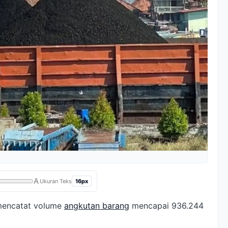
A
16px
Ukuran Teks
) mencatat volume
angkutan barang
mencapai 936.244