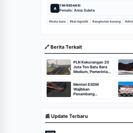
TIM REDAKSI
A
Penulis: Anna Suleta
#batu bara
#kai logistik
#angkutan barang
#dist
🔗 Berita Terkait
PLN Kekurangan 20
Juta Ton Batu Bara
Medium, Pemerintah
Bentuk Tim Khusus
Menteri ESDM
Wajibkan
Penambang
Dapatkan Izin
Pencampuran Batu
Bara
📰 Update Terbaru
HYPE