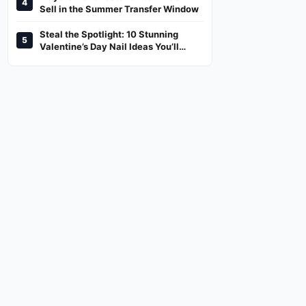
4
And Where To Watch
Sell in the Summer Transfer Window
Steal the Spotlight: 10 Stunning
5
Valentine’s Day Nail Ideas You’ll
Love!