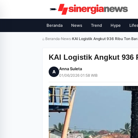
Beranda
News
Trend
Hype
Life
⌂ Beranda
›
News
›
KAI Logistik Angkut 936 Ribu Ton Ba
KAI Logistik Angkut 936 
Anna Suleta
A
01/06/2026 01:58 WIB