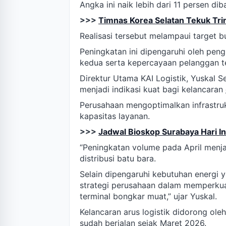
Angka ini naik lebih dari 11 persen d
>>>
Timnas Korea Selatan Tekuk Tri
Realisasi tersebut melampaui target b
Peningkatan ini dipengaruhi oleh pen
kedua serta kepercayaan pelanggan te
Direktur Utama KAI Logistik, Yuskal
menjadi indikasi kuat bagi kelancaran
Perusahaan mengoptimalkan infrastru
kapasitas layanan.
>>>
Jadwal Bioskop Surabaya Hari I
“Peningkatan volume pada April menjad
distribusi batu bara.
Selain dipengaruhi kebutuhan energi y
strategi perusahaan dalam memperkuat 
terminal bongkar muat,” ujar Yuskal.
Kelancaran arus logistik didorong ol
sudah berjalan sejak Maret 2026.