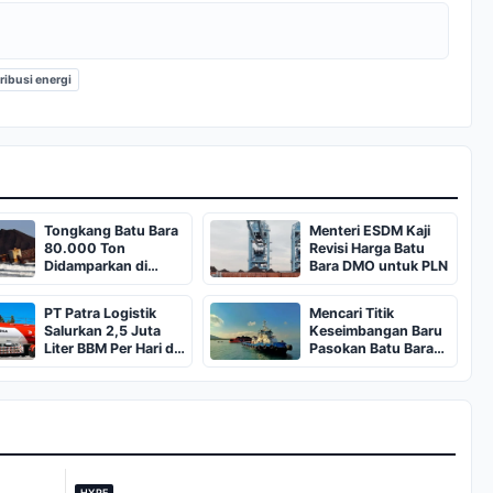
ribusi energi
Tongkang Batu Bara
Menteri ESDM Kaji
80.000 Ton
Revisi Harga Batu
Didamparkan di
Bara DMO untuk PLN
Pantai Sukaresik
Pangandaran
PT Patra Logistik
Mencari Titik
Salurkan 2,5 Juta
Keseimbangan Baru
Liter BBM Per Hari di
Pasokan Batu Bara
Malang Raya
untuk PLTU
Jeranjang
HYPE