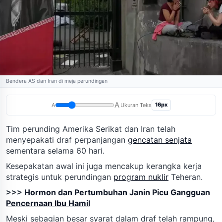
Bendera AS dan Iran di meja perundingan
A
16px
A
Ukuran Teks
Tim perunding Amerika Serikat dan Iran telah
menyepakati draf perpanjangan
gencatan senjata
sementara selama 60 hari.
Kesepakatan awal ini juga mencakup kerangka kerja
strategis untuk perundingan
program nuklir
Teheran.
>>>
Hormon dan Pertumbuhan Janin Picu Gangguan
Pencernaan Ibu Hamil
Meski sebagian besar syarat dalam draf telah rampung,