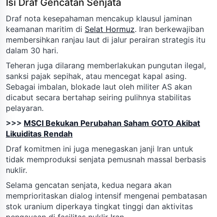
Isi Draf Gencatan Senjata
Draf nota kesepahaman mencakup klausul jaminan
keamanan maritim di
Selat Hormuz
. Iran berkewajiban
membersihkan ranjau laut di jalur perairan strategis itu
dalam 30 hari.
Teheran juga dilarang memberlakukan pungutan ilegal,
sanksi pajak sepihak, atau mencegat kapal asing.
Sebagai imbalan, blokade laut oleh militer AS akan
dicabut secara bertahap seiring pulihnya stabilitas
pelayaran.
>>>
MSCI Bekukan Perubahan Saham GOTO Akibat
Likuiditas Rendah
Draf komitmen ini juga menegaskan janji Iran untuk
tidak memproduksi senjata pemusnah massal berbasis
nuklir.
Selama gencatan senjata, kedua negara akan
memprioritaskan dialog intensif mengenai pembatasan
stok uranium diperkaya tingkat tinggi dan aktivitas
pengayaan di fasilitas nuklir Iran.