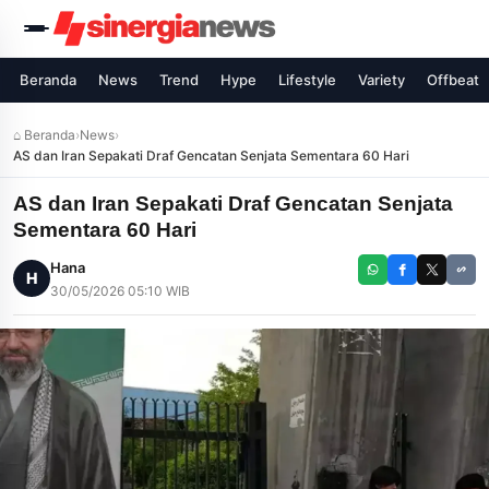
Beranda
News
Trend
Hype
Lifestyle
Variety
Offbeat
⌂ Beranda
›
News
›
AS dan Iran Sepakati Draf Gencatan Senjata Sementara 60 Hari
AS dan Iran Sepakati Draf Gencatan Senjata
Sementara 60 Hari
Hana
H
30/05/2026 05:10 WIB