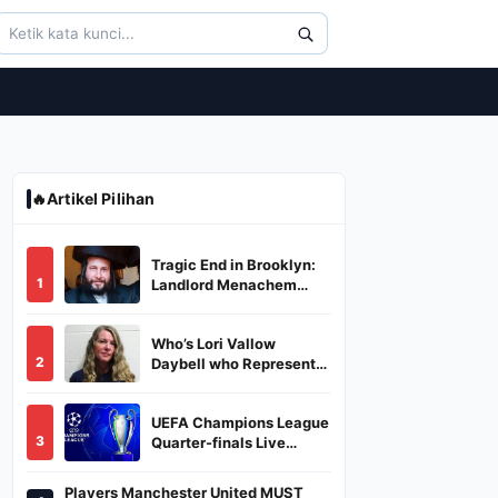
🔥
Artikel Pilihan
Tragic End in Brooklyn:
1
Landlord Menachem
Stark Abducted,
Suffocated, and Left
Who’s Lori Vallow
Burned in a Dumpster
2
Daybell who Represents
Herself in Fourth
Husband's Murder Trial
UEFA Champions League
3
Quarter-finals Live
Streaming: Leg 1
Fixtures, Timings, When
Players Manchester United MUST