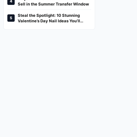
4
And Where To Watch
Sell in the Summer Transfer Window
Steal the Spotlight: 10 Stunning
5
Valentine’s Day Nail Ideas You’ll
Love!