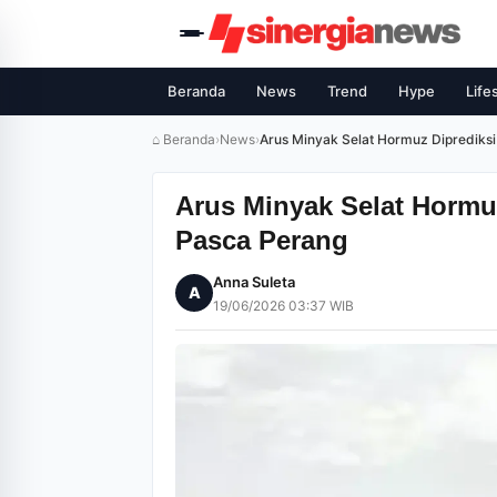
Beranda
News
Trend
Hype
Life
⌂ Beranda
›
News
›
Arus Minyak Selat Hormuz Diprediksi
Arus Minyak Selat Hormu
Pasca Perang
Anna Suleta
A
19/06/2026 03:37 WIB