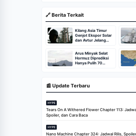
🔗 Berita Terkait
Kilang Asia Timur
Genjot Ekspor Solar
dan Avtur Jelang
Normalisasi Selat
Hormuz
Arus Minyak Selat
Hormuz Diprediksi
Hanya Pulih 70
Persen Pasca Perang
📰 Update Terbaru
HYPE
Tears On A Withered Flower Chapter 113: Jadwal 
Spoiler, dan Cara Baca
HYPE
Nano Machine Chapter 324: Jadwal Rilis, Spoiler