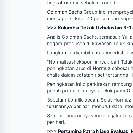
tingkat normal sebelum konflik.
Goldman Sachs
Group Inc. memproyeksi
mencapai sekitar 70 persen dari kapas
>>>
Kolombia Tekuk Uzbekistan 3-1 
Analis Goldman Sachs, termasuk Yul
negara produsen di kawasan Teluk k
Langkah ini diambil untuk mendistribu
"Normalisasi ekspor
minyak
dari Telu
peningkatan arus di Hormuz sebesar 13 j
analis dalam catatan riset tertanggal 
Peningkatan ini diperkirakan rampung
penuh produksi minyak Teluk pada Ok
Sebelum konflik pecah, Selat Hormuz 
turunannya per hari menurut data Inte
Saat ini, arus minyak melalui jalur te
per hari.
>>>
Pertamina Patra Niaga Evaluasi