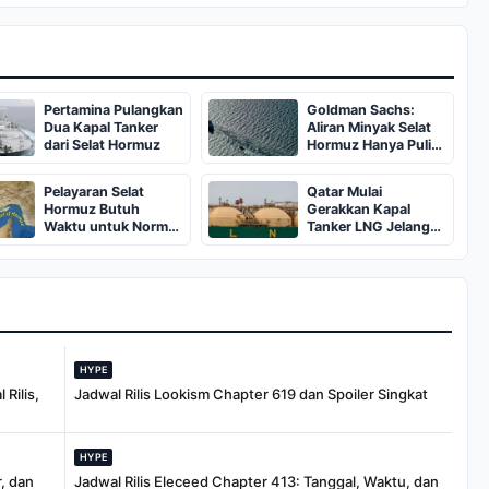
Pertamina Pulangkan
Goldman Sachs:
Dua Kapal Tanker
Aliran Minyak Selat
dari Selat Hormuz
Hormuz Hanya Pulih
70 Persen pada Juni
2026
Pelayaran Selat
Qatar Mulai
Hormuz Butuh
Gerakkan Kapal
Waktu untuk Normal
Tanker LNG Jelang
Pasca Kesepakatan
Pembukaan Selat
AS-Iran
Hormuz
HYPE
Rilis,
Jadwal Rilis Lookism Chapter 619 dan Spoiler Singkat
HYPE
, dan
Jadwal Rilis Eleceed Chapter 413: Tanggal, Waktu, dan