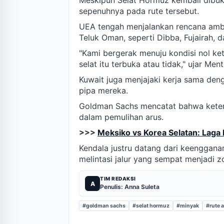
Meskipun Selat Hormuz kembali dibuk
sepenuhnya pada rute tersebut.
UEA tengah menjalankan rencana ambis
Teluk Oman, seperti Dibba, Fujairah, 
"Kami bergerak menuju kondisi nol ke
selat itu terbuka atau tidak," ujar Me
Kuwait juga menjajaki kerja sama de
pipa mereka.
Goldman Sachs mencatat bahwa keter
dalam pemulihan arus.
>>>
Meksiko vs Korea Selatan: Laga 
Kendala justru datang dari keenggana
melintasi jalur yang sempat menjadi zo
TIM REDAKSI
A
Penulis: Anna Suleta
#goldman sachs
#selat hormuz
#minyak
#rute a