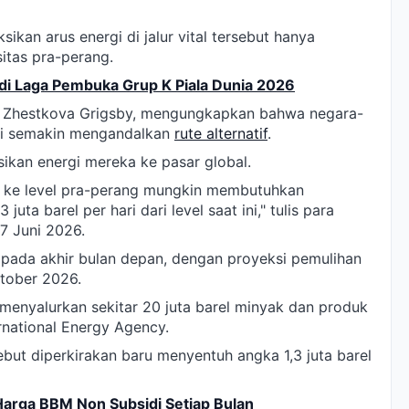
kan arus energi di jalur vital tersebut hanya
itas pra-perang.
di Laga Pembuka Grup K Piala Dunia 2026
ia Zhestkova Grigsby, mengungkapkan bahwa negara-
ini semakin mengandalkan
rute alternatif
.
sikan energi mereka ke pasar global.
k ke level pra-perang mungkin membutuhkan
uta barel per hari dari level saat ini," tulis para
17 Juni 2026.
 pada akhir bulan depan, dengan proyeksi pemulihan
tober 2026.
menyalurkan sekitar 20 juta barel minyak dan produk
rnational Energy Agency.
rsebut diperkirakan baru menyentuh angka 1,3 juta barel
 Harga BBM Non Subsidi Setiap Bulan