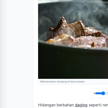
Memanaskan rendang di atas kompor
A
Hidangan berbahan
daging
seperti re