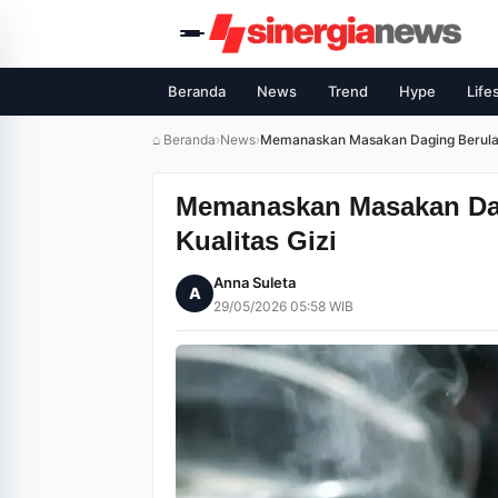
Beranda
News
Trend
Hype
Life
⌂ Beranda
›
News
›
Memanaskan Masakan Daging Berulang
Memanaskan Masakan Dag
Kualitas Gizi
Anna Suleta
A
29/05/2026 05:58 WIB