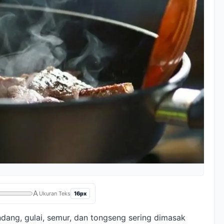
A
16px
Ukuran Teks
ndang, gulai, semur, dan tongseng sering dimasak