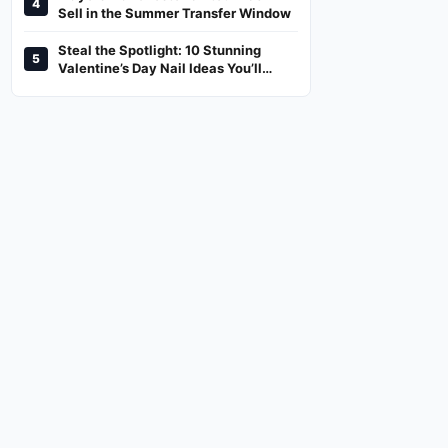
4
And Where To Watch
Sell in the Summer Transfer Window
Steal the Spotlight: 10 Stunning
5
Valentine’s Day Nail Ideas You’ll
Love!