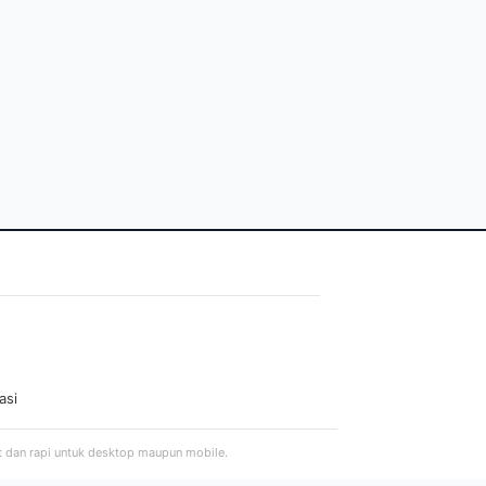
asi
t dan rapi untuk desktop maupun mobile.