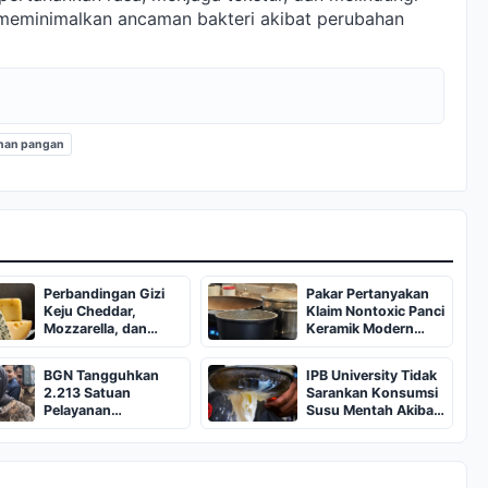
 meminimalkan ancaman bakteri akibat perubahan
nan pangan
Perbandingan Gizi
Pakar Pertanyakan
Keju Cheddar,
Klaim Nontoxic Panci
Mozzarella, dan
Keramik Modern
Parmesan
karena Minim
Transparansi
BGN Tangguhkan
IPB University Tidak
2.213 Satuan
Sarankan Konsumsi
Pelayanan
Susu Mentah Akibat
Pemenuhan Gizi
Risiko Bakteri