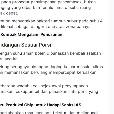
tak pada prosedur penyimpanan pascamasak, bukan
ing yang dibiarkan terlalu lama di suhu ruang
ak cepat.
vention menyatakan bakteri tumbuh subur pada suhu 4
i dikenal sebagai danger zone atau zona bahaya.
26 Kompak Mengalami Penurunan
dangan Sesuai Porsi
dengan suhu aman boleh dipanaskan kembali asalkan
ulang kali.
eiring seringnya hidangan daging keluar masuk kulkas
 dan memanaskan berulang mempercepat kerusakan
berapa wadah kecil sejak awal penyimpanan
u makan, cukup ambil dan panaskan satu porsi yang
 Produksi Chip untuk Hadapi Sanksi AS
pertahankan rasa, menjaga tekstur, dan melindungi