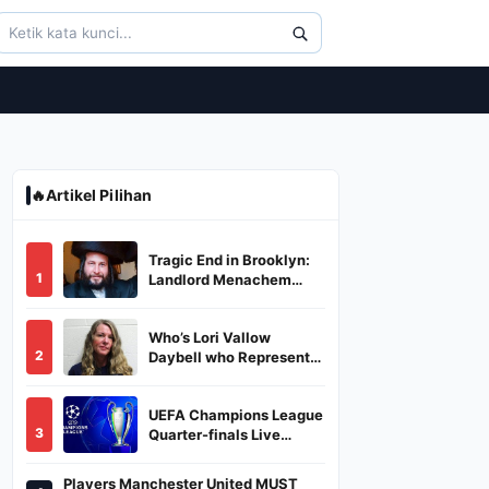
🔥
Artikel Pilihan
Tragic End in Brooklyn:
1
Landlord Menachem
Stark Abducted,
Suffocated, and Left
Who’s Lori Vallow
Burned in a Dumpster
2
Daybell who Represents
Herself in Fourth
Husband's Murder Trial
UEFA Champions League
3
Quarter-finals Live
Streaming: Leg 1
Fixtures, Timings, When
Players Manchester United MUST