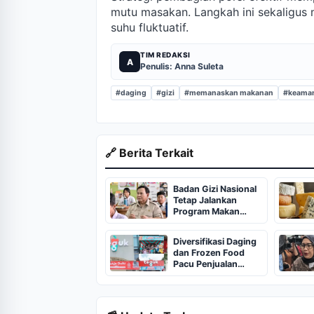
mutu masakan. Langkah ini sekaligus
suhu fluktuatif.
TIM REDAKSI
A
Penulis: Anna Suleta
#daging
#gizi
#memanaskan makanan
#keama
🔗 Berita Terkait
Badan Gizi Nasional
Tetap Jalankan
Program Makan
Bergizi Gratis
Diversifikasi Daging
dan Frozen Food
Pacu Penjualan
TGUK