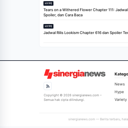
HYPE
Tears on a Withered Flower Chapter 111: Jadwal R
Spoiler, dan Cara Baca
HYPE
Jadwal Rilis Lookism Chapter 616 dan Spoiler Te
Katego
News
Hype
Copyright © 2026 sinergianews.com –
Variety
Semua hak cipta dilindungi.
sinergianews.com — Berita terbaru, hal