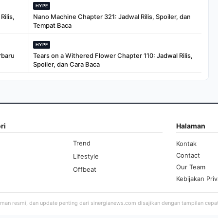
HYPE
ilis,
Nano Machine Chapter 321: Jadwal Rilis, Spoiler, dan
Tempat Baca
HYPE
rbaru
Tears on a Withered Flower Chapter 110: Jadwal Rilis,
Spoiler, dan Cara Baca
ri
Halaman
Trend
Kontak
Contact
Lifestyle
Our Team
Offbeat
Kebijakan Priv
aman resmi, dan update penting dari sinergianews.com disajikan dengan tampilan cepa