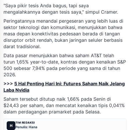
"Saya pikir tesis Anda bagus, tapi saya
mengalahkannya dengan tesis saya," simpul Cramer.
Peringatannya menandai pergeseran yang lebih luas di
sektor teknologi dan komunikasi, menunjukkan bahwa
masa depan konektivitas pedesaan berada di tangan
disruptor orbit rendah, bukan jaringan seluler berbasis
darat tradisional.
Data pasar menunjukkan bahwa saham AT&T telah
turun 1,65% year-to-date, kontras dengan kenaikan S&P
500 sebesar 7,94% pada periode yang sama di tahun
2026.
>>>
5 Hal Penting Hari Ini: Futures Saham Naik Jelang
Laba Nvidia
Saham tersebut ditutup naik 1,66% pada Senin di
$24,43 per saham, dan mencatat kenaikan tipis 0,041%
dalam perdagangan pramarket pada Selasa.
TIM REDAKSI
H
Penulis: Hana