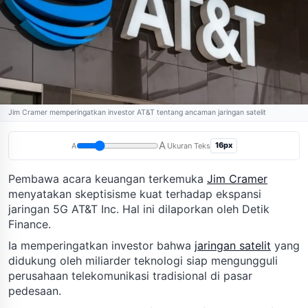
Jim Cramer memperingatkan investor AT&T tentang ancaman jaringan satelit
A
16px
A
Ukuran Teks
Pembawa acara keuangan terkemuka
Jim Cramer
menyatakan skeptisisme kuat terhadap ekspansi
jaringan 5G AT&T Inc. Hal ini dilaporkan oleh Detik
Finance.
Ia memperingatkan investor bahwa
jaringan satelit
yang
didukung oleh miliarder teknologi siap mengungguli
perusahaan telekomunikasi tradisional di pasar
pedesaan.