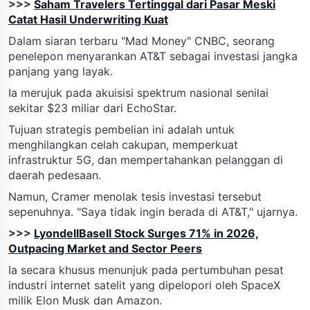
>>>
Saham Travelers Tertinggal dari Pasar Meski
Catat Hasil Underwriting Kuat
Dalam siaran terbaru "Mad Money" CNBC, seorang
penelepon menyarankan AT&T sebagai investasi jangka
panjang yang layak.
Ia merujuk pada akuisisi spektrum nasional senilai
sekitar $23 miliar dari EchoStar.
Tujuan strategis pembelian ini adalah untuk
menghilangkan celah cakupan, memperkuat
infrastruktur 5G, dan mempertahankan pelanggan di
daerah pedesaan.
Namun, Cramer menolak tesis investasi tersebut
sepenuhnya. "Saya tidak ingin berada di AT&T," ujarnya.
>>>
LyondellBasell Stock Surges 71% in 2026,
Outpacing Market and Sector Peers
Ia secara khusus menunjuk pada pertumbuhan pesat
industri internet satelit yang dipelopori oleh SpaceX
milik Elon Musk dan Amazon.