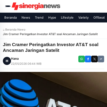
Beranda
News
Trend
Hype
Lifestyle
Variety
Offbeat
⌂ Beranda
›
News
›
Jim Cramer Peringatkan Investor AT&T soal Ancaman Jaringan Satelit
Jim Cramer Peringatkan Investor AT&T soal
Ancaman Jaringan Satelit
Hana
H
22/05/2026 06:44 WIB