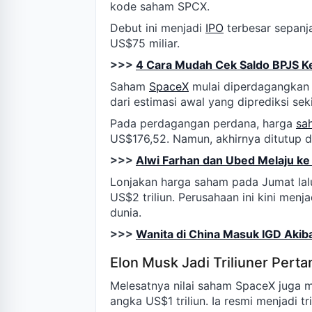
kode saham SPCX.
Debut ini menjadi
IPO
terbesar sepanj
US$75 miliar.
>>>
4 Cara Mudah Cek Saldo BPJS Ke
Saham
SpaceX
mulai diperdagangkan 
dari estimasi awal yang diprediksi se
Pada perdagangan perdana, harga
sa
US$176,52. Namun, akhirnya ditutup d
>>>
Alwi Farhan dan Ubed Melaju ke
Lonjakan harga saham pada Jumat la
US$2 triliun. Perusahaan ini kini menja
dunia.
>>>
Wanita di China Masuk IGD Aki
Elon Musk Jadi Triliuner Pert
Melesatnya nilai saham SpaceX juga 
angka US$1 triliun. Ia resmi menjadi tr