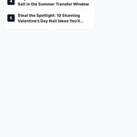
4
And Where To Watch
Sell in the Summer Transfer Window
Steal the Spotlight: 10 Stunning
5
Valentine’s Day Nail Ideas You’ll
Love!