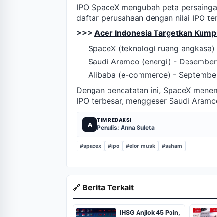
IPO SpaceX mengubah peta persaingan
daftar perusahaan dengan nilai IPO ter
>>>
Acer Indonesia Targetkan Kum
SpaceX (teknologi ruang angkasa) 
Saudi Aramco (energi) - Desember
Alibaba (e-commerce) - Septembe
Dengan pencatatan ini, SpaceX menem
IPO terbesar, menggeser Saudi Aramc
TIM REDAKSI
A
Penulis: Anna Suleta
#spacex
#ipo
#elon musk
#saham
🔗 Berita Terkait
IHSG Anjlok 45 Poin,