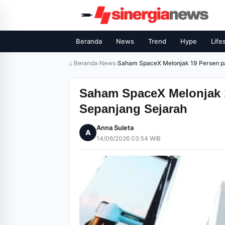
Beranda
News
Trend
Hype
Life
⌂ Beranda
›
News
›
Saham SpaceX Melonjak 19 Persen p
Saham SpaceX Melonjak 1
Sepanjang Sejarah
Anna Suleta
A
14/06/2026 03:54 WIB