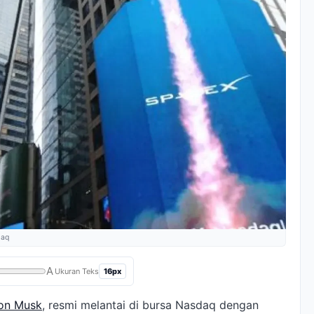
daq
A
16px
Ukuran Teks
on Musk
, resmi melantai di bursa Nasdaq dengan