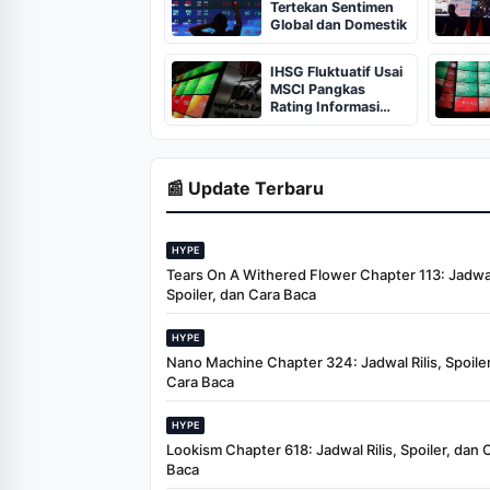
Tertekan Sentimen
Global dan Domestik
IHSG Fluktuatif Usai
MSCI Pangkas
Rating Informasi
Pasar Modal
Indonesia
📰 Update Terbaru
HYPE
Tears On A Withered Flower Chapter 113: Jadwal 
Spoiler, dan Cara Baca
HYPE
Nano Machine Chapter 324: Jadwal Rilis, Spoiler
Cara Baca
HYPE
Lookism Chapter 618: Jadwal Rilis, Spoiler, dan 
Baca