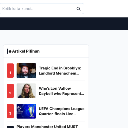
🔥
Artikel Pilihan
Tragic End in Brooklyn:
1
Landlord Menachem
Stark Abducted,
Suffocated, and Left
Who’s Lori Vallow
Burned in a Dumpster
2
Daybell who Represents
Herself in Fourth
Husband's Murder Trial
UEFA Champions League
3
Quarter-finals Live
Streaming: Leg 1
Fixtures, Timings, When
Players Manchester United MUST