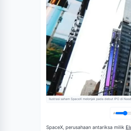
Ilustrasi saham SpaceX melonjak pada debut IPO di Nas
A
SpaceX, perusahaan antariksa milik
El