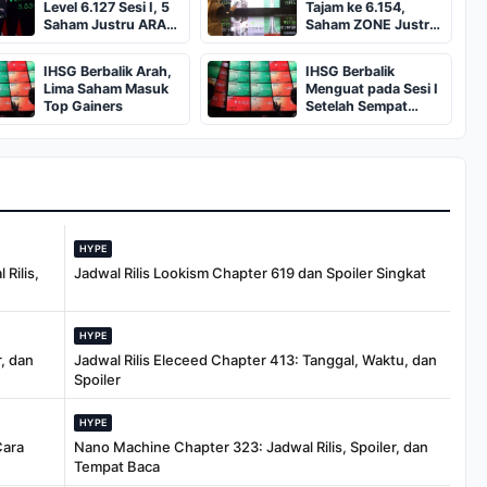
Level 6.127 Sesi I, 5
Tajam ke 6.154,
Saham Justru ARA
Saham ZONE Justru
dan Top Gainers
Melejit ARA
IHSG Berbalik Arah,
IHSG Berbalik
Lima Saham Masuk
Menguat pada Sesi I
Top Gainers
Setelah Sempat
Melemah
HYPE
Rilis,
Jadwal Rilis Lookism Chapter 619 dan Spoiler Singkat
HYPE
, dan
Jadwal Rilis Eleceed Chapter 413: Tanggal, Waktu, dan
Spoiler
HYPE
Cara
Nano Machine Chapter 323: Jadwal Rilis, Spoiler, dan
Tempat Baca