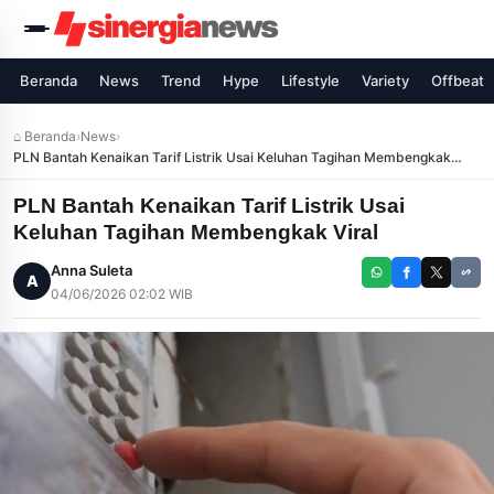
Beranda
News
Trend
Hype
Lifestyle
Variety
Offbeat
⌂ Beranda
›
News
›
PLN Bantah Kenaikan Tarif Listrik Usai Keluhan Tagihan Membengkak
Viral
PLN Bantah Kenaikan Tarif Listrik Usai
Keluhan Tagihan Membengkak Viral
Anna Suleta
A
04/06/2026 02:02 WIB