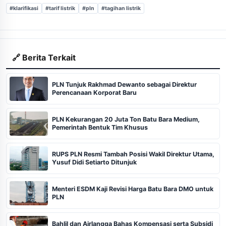
#klarifikasi
#tarif listrik
#pln
#tagihan listrik
🔗 Berita Terkait
PLN Tunjuk Rakhmad Dewanto sebagai Direktur
Perencanaan Korporat Baru
PLN Kekurangan 20 Juta Ton Batu Bara Medium,
Pemerintah Bentuk Tim Khusus
RUPS PLN Resmi Tambah Posisi Wakil Direktur Utama,
Yusuf Didi Setiarto Ditunjuk
Menteri ESDM Kaji Revisi Harga Batu Bara DMO untuk
PLN
Bahlil dan Airlangga Bahas Kompensasi serta Subsidi