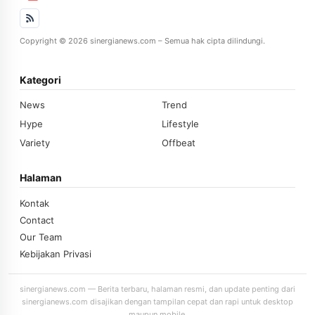
Copyright © 2026 sinergianews.com – Semua hak cipta dilindungi.
Kategori
News
Trend
Hype
Lifestyle
Variety
Offbeat
Halaman
Kontak
Contact
Our Team
Kebijakan Privasi
sinergianews.com — Berita terbaru, halaman resmi, dan update penting dari
sinergianews.com disajikan dengan tampilan cepat dan rapi untuk desktop
maupun mobile.