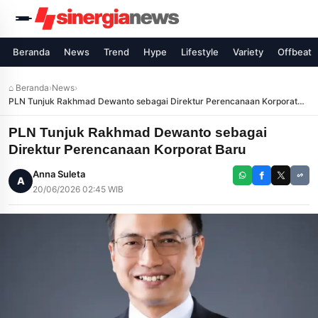
Beranda
News
Trend
Hype
Lifestyle
Variety
Offbeat
⌂ Beranda
›
News
›
PLN Tunjuk Rakhmad Dewanto sebagai Direktur Perencanaan Korporat
Baru
PLN Tunjuk Rakhmad Dewanto sebagai
Direktur Perencanaan Korporat Baru
Anna Suleta
A
20/06/2026 02:45 WIB