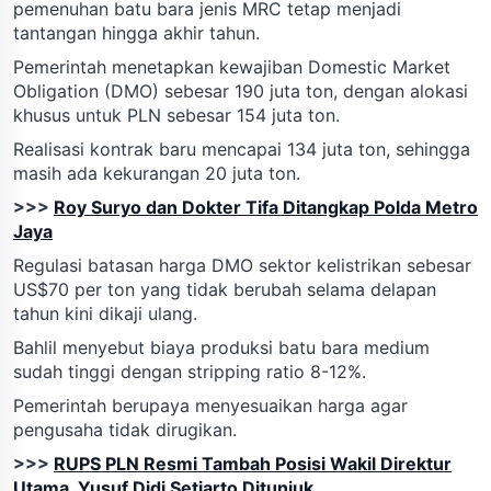
pemenuhan batu bara jenis MRC tetap menjadi
tantangan hingga akhir tahun.
Pemerintah menetapkan kewajiban Domestic Market
Obligation (DMO) sebesar 190 juta ton, dengan alokasi
khusus untuk PLN sebesar 154 juta ton.
Realisasi kontrak baru mencapai 134 juta ton, sehingga
masih ada kekurangan 20 juta ton.
>>>
Roy Suryo dan Dokter Tifa Ditangkap Polda Metro
Jaya
Regulasi batasan harga DMO sektor kelistrikan sebesar
US$70 per ton yang tidak berubah selama delapan
tahun kini dikaji ulang.
Bahlil menyebut biaya produksi batu bara medium
sudah tinggi dengan stripping ratio 8-12%.
Pemerintah berupaya menyesuaikan harga agar
pengusaha tidak dirugikan.
>>>
RUPS PLN Resmi Tambah Posisi Wakil Direktur
Utama, Yusuf Didi Setiarto Ditunjuk