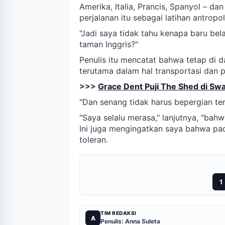
Amerika, Italia, Prancis, Spanyol – d
perjalanan itu sebagai latihan antropol
"Jadi saya tidak tahu kenapa baru bel
taman Inggris?"
Penulis itu mencatat bahwa tetap di 
terutama dalam hal transportasi dan p
>>>
Grace Dent Puji The Shed di Sw
"Dan senang tidak harus bepergian te
"Saya selalu merasa," lanjutnya, "bah
Ini juga mengingatkan saya bahwa pa
toleran.
1
TIM REDAKSI
A
Penulis: Anna Suleta