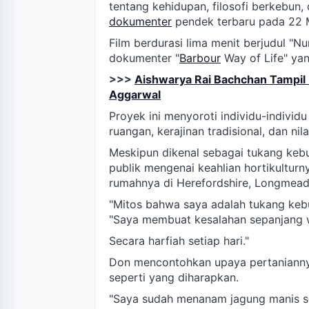
tentang kehidupan, filosofi berkebun, 
dokumenter
pendek terbaru pada 22 
Film berdurasi lima menit berjudul "Nu
dokumenter "
Barbour
Way of Life" yan
>>>
Aishwarya Rai Bachchan Tampi
Aggarwal
Proyek ini menyoroti individu-individ
ruangan, kerajinan tradisional, dan nila
Meskipun dikenal sebagai tukang keb
publik mengenai keahlian hortikultur
rumahnya di Herefordshire, Longmea
"Mitos bahwa saya adalah tukang kebu
"Saya membuat kesalahan sepanjang 
Secara harfiah setiap hari."
Don mencontohkan upaya pertanianny
seperti yang diharapkan.
"Saya sudah menanam jagung manis se