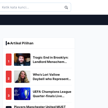
🔥
Artikel Pilihan
Tragic End in Brooklyn:
1
Landlord Menachem
Stark Abducted,
Suffocated, and Left
Who’s Lori Vallow
Burned in a Dumpster
2
Daybell who Represents
Herself in Fourth
Husband's Murder Trial
UEFA Champions League
3
Quarter-finals Live
Streaming: Leg 1
Fixtures, Timings, When
Players Manchester United MUST