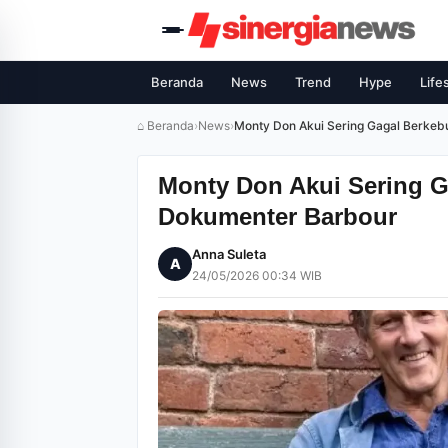
Beranda
News
Trend
Hype
Life
⌂ Beranda
›
News
›
Monty Don Akui Sering Gagal Berkeb
Monty Don Akui Sering G
Dokumenter Barbour
Anna Suleta
A
24/05/2026 00:34 WIB