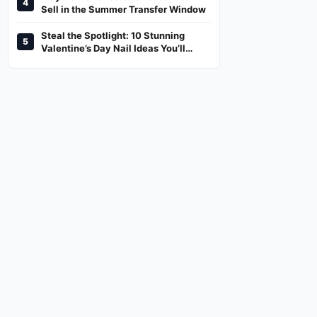
4
And Where To Watch
Sell in the Summer Transfer Window
Steal the Spotlight: 10 Stunning
5
Valentine’s Day Nail Ideas You’ll
Love!