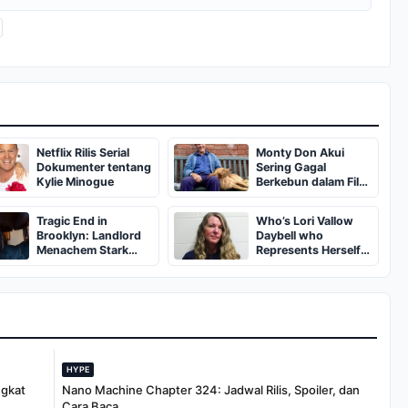
Netflix Rilis Serial
Monty Don Akui
Dokumenter tentang
Sering Gagal
Kylie Minogue
Berkebun dalam Film
Dokumenter Barbour
Tragic End in
Who’s Lori Vallow
Brooklyn: Landlord
Daybell who
Menachem Stark
Represents Herself
Abducted,
in Fourth Husband's
Suffocated, and Left
Murder Trial
Burned in a
Dumpster
HYPE
ngkat
Nano Machine Chapter 324: Jadwal Rilis, Spoiler, dan
Cara Baca