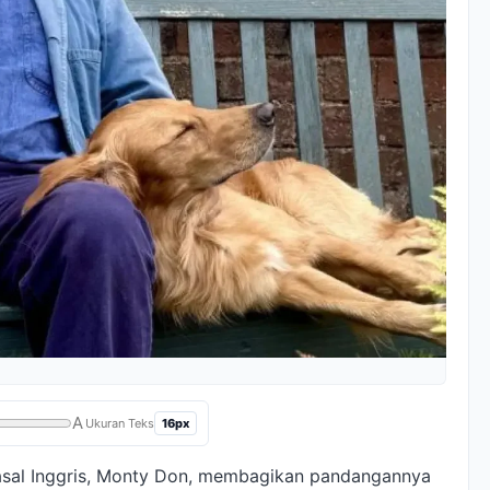
A
16px
Ukuran Teks
 asal Inggris, Monty Don, membagikan pandangannya