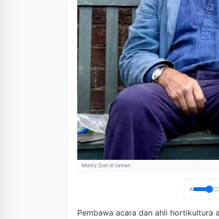
Monty Don di taman
A
Pembawa acara dan ahli hortikultura