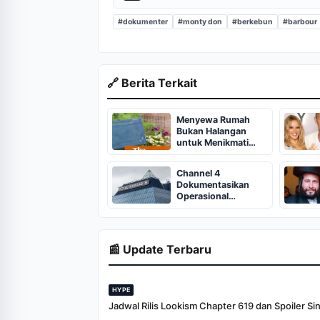
#dokumenter
#monty don
#berkebun
#barbour
🔗 Berita Terkait
Menyewa Rumah
Bukan Halangan
untuk Menikmati
Hidup
Channel 4
Dokumentasikan
Operasional
Restoran Royal
Nawaab di Stockport
Pyramid
📰 Update Terbaru
HYPE
Jadwal Rilis Lookism Chapter 619 dan Spoiler Si