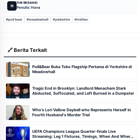
TIM REDAKSI
H
Penulis: Hana
#pull bear
#meadowhall
#yorkshire
#inditex
🔗 Berita Terkait
Pull&Bear Buka Toko Flagship Pertama di Yorkshire di
Meadowhall
Tragic End in Brooklyn: Landlord Menachem Stark
Abducted, Suffocated, and Left Burned in a Dumpster
Who’s Lori Vallow Daybell who Represents Herself in
Fourth Husband's Murder Trial
UEFA Champions League Quarter-finals Live
Streaming: Leg 1 Fixtures, Timings, When And Where