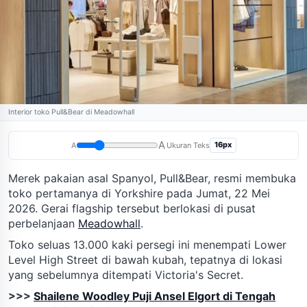
Interior toko Pull&Bear di Meadowhall
A
16px
A
Ukuran Teks
Merek pakaian asal Spanyol, Pull&Bear, resmi membuka
toko pertamanya di Yorkshire pada Jumat, 22 Mei
2026. Gerai flagship tersebut berlokasi di pusat
perbelanjaan
Meadowhall
.
Toko seluas 13.000 kaki persegi ini menempati Lower
Level High Street di bawah kubah, tepatnya di lokasi
yang sebelumnya ditempati Victoria's Secret.
>>>
Shailene Woodley Puji Ansel Elgort di Tengah