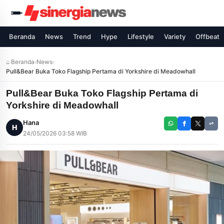
Beranda
News
Trend
Hype
Lifestyle
Variety
Offbeat
⌂ Beranda
›
News
›
Pull&Bear Buka Toko Flagship Pertama di Yorkshire di Meadowhall
Pull&Bear Buka Toko Flagship Pertama di
Yorkshire di Meadowhall
Hana
H
24/05/2026 03:58 WIB