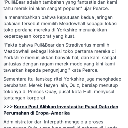
"Pull&Bear adalah tambahan yang fantastis dan kami
tahu merek ini akan sangat populer," ujar Pearce.
Ia menambahkan bahwa keputusan kedua jaringan
pakaian tersebut memilih Meadowhall sebagai lokasi
toko perdana mereka di
Yorkshire
menunjukkan
kepercayaan korporat yang kuat.
"Fakta bahwa Pull&Bear dan Stradivarius memilih
Meadowhall sebagai lokasi toko pertama mereka di
Yorkshire menunjukkan banyak hal, dan kami sangat
antusias dengan ragam merek mode yang kini kami
tawarkan kepada pengunjung," kata Pearce.
Sementara itu, lanskap ritel Yorkshire juga menghadapi
perubahan. Merek fesyen lain, Quiz, bersiap menutup
tokonya di Princes Quay, pusat kota Hull, menyusul
tantangan korporat.
>>>
Korea Post Alihkan Investasi ke Pusat Data dan
Perumahan di Eropa-Amerika
Administrator dari Interpath mengelola proses
penutupan Quiz, yang juga memiliki cabang di Leeds