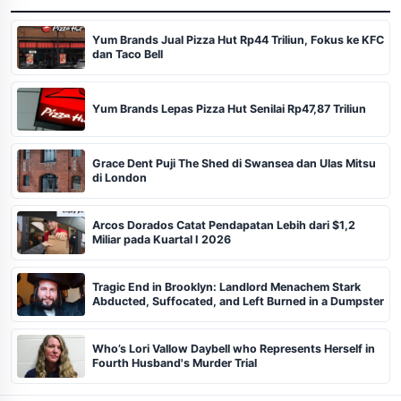
Yum Brands Jual Pizza Hut Rp44 Triliun, Fokus ke KFC
dan Taco Bell
Yum Brands Lepas Pizza Hut Senilai Rp47,87 Triliun
Grace Dent Puji The Shed di Swansea dan Ulas Mitsu
di London
Arcos Dorados Catat Pendapatan Lebih dari $1,2
Miliar pada Kuartal I 2026
Tragic End in Brooklyn: Landlord Menachem Stark
Abducted, Suffocated, and Left Burned in a Dumpster
Who’s Lori Vallow Daybell who Represents Herself in
Fourth Husband's Murder Trial