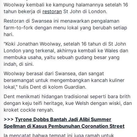
Woolway kembali ke kampung halamannya setelah 16
tahun bekerja di
restoran
St John di London.
Restoran di Swansea ini menawarkan pengalaman
farm-to-fork dengan menu lokal yang berubah setiap
hari.
"Koki Jonathan Woolway, setelah 16 tahun di St John
London yang terkenal, akhirnya kembali ke Wales dan
membuka usaha, yaitu sebuah gudang besar yang
indah, di sini.
Woolway berasal dari Swansea, dan sangat
bersemangat untuk mengembangkan kancah kuliner
lokal," tulis Dent di kolom Guardian.
Dent menikmati hidangan tradisional seperti bara brith
dengan keju teifi heritage, kue Welsh dengan wiski, dan
kroket cockle renyah.
>>>
Tyrone Dobbs Bantah Jadi Alibi Summer
Spellman di Kasus Pembunuhan Coronation Street
Ia mencatat bahwa tempat ini juga ramah untuk