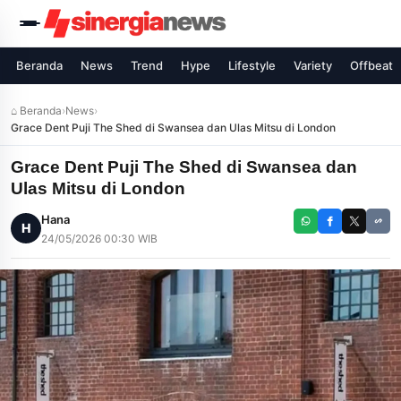
Beranda
News
Trend
Hype
Lifestyle
Variety
Offbeat
⌂ Beranda
›
News
›
Grace Dent Puji The Shed di Swansea dan Ulas Mitsu di London
Grace Dent Puji The Shed di Swansea dan
Ulas Mitsu di London
Hana
H
24/05/2026 00:30 WIB