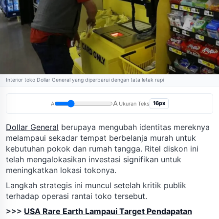
Interior toko Dollar General yang diperbarui dengan tata letak rapi
A
16px
A
Ukuran Teks
Dollar General
berupaya mengubah identitas mereknya
melampaui sekadar tempat berbelanja murah untuk
kebutuhan pokok dan rumah tangga. Ritel diskon ini
telah mengalokasikan investasi signifikan untuk
meningkatkan lokasi tokonya.
Langkah strategis ini muncul setelah kritik publik
terhadap operasi rantai toko tersebut.
>>>
USA Rare Earth Lampaui Target Pendapatan