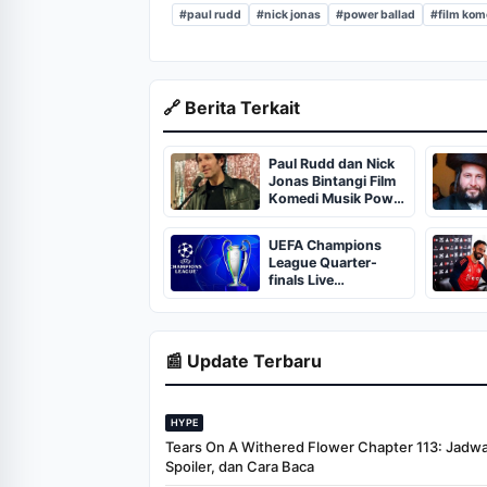
#paul rudd
#nick jonas
#power ballad
#film kom
🔗 Berita Terkait
Paul Rudd dan Nick
Jonas Bintangi Film
Komedi Musik Power
Ballad
UEFA Champions
League Quarter-
finals Live
Streaming: Leg 1
Fixtures, Timings,
When And Where To
Watch
📰 Update Terbaru
HYPE
Tears On A Withered Flower Chapter 113: Jadwal 
Spoiler, dan Cara Baca