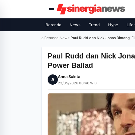
Beranda
News
Trend
Hype
Life
⌂ Beranda
›
News
›
Paul Rudd dan Nick Jonas Bintangi F
Paul Rudd dan Nick Jona
Power Ballad
Anna Suleta
A
23/05/2026 00:46 WIB