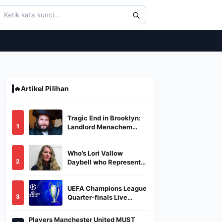
🔥
Artikel Pilihan
Tragic End in Brooklyn:
1
Landlord Menachem
Stark Abducted,
Suffocated, and Left
Who’s Lori Vallow
Burned in a Dumpster
2
Daybell who Represents
Herself in Fourth
Husband's Murder Trial
UEFA Champions League
3
Quarter-finals Live
Streaming: Leg 1
Fixtures, Timings, When
Players Manchester United MUST