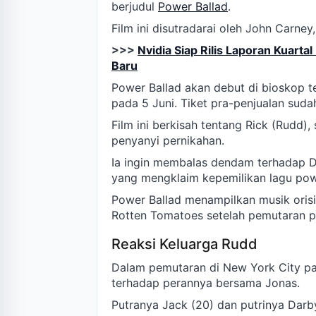
berjudul
Power Ballad
.
Film ini disutradarai oleh John Carney
>>>
Nvidia Siap Rilis Laporan Kuart
Baru
Power Ballad akan debut di bioskop t
pada 5 Juni. Tiket pra-penjualan sudah
Film ini berkisah tentang Rick (Rudd),
penyanyi pernikahan.
Ia ingin membalas dendam terhadap D
yang mengklaim kepemilikan lagu power
Power Ballad menampilkan musik orisin
Rotten Tomatoes setelah pemutaran pe
Reaksi Keluarga Rudd
Dalam pemutaran di New York City p
terhadap perannya bersama Jonas.
Putranya Jack (20) dan putrinya Darb