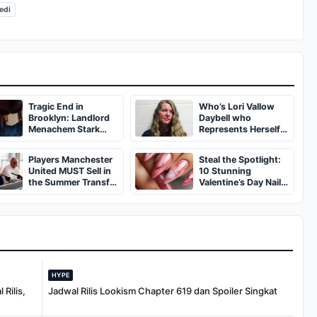
edi
Tragic End in
Who’s Lori Vallow
Brooklyn: Landlord
Daybell who
Menachem Stark
Represents Herself
Abducted,
in Fourth Husband's
Suffocated, and Left
Murder Trial
Players Manchester
Steal the Spotlight:
Burned in a
United MUST Sell in
10 Stunning
Dumpster
the Summer Transfer
Valentine’s Day Nail
Window
Ideas You’ll Love!
HYPE
Rilis,
Jadwal Rilis Lookism Chapter 619 dan Spoiler Singkat