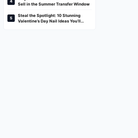
4
And Where To Watch
Sell in the Summer Transfer Window
Steal the Spotlight: 10 Stunning
5
Valentine’s Day Nail Ideas You’ll
Love!