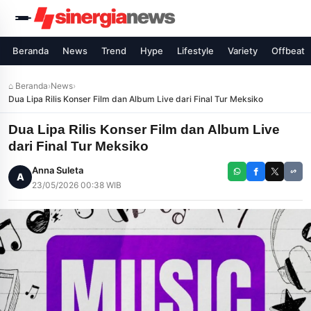
Beranda
News
Trend
Hype
Lifestyle
Variety
Offbeat
⌂ Beranda
›
News
›
Dua Lipa Rilis Konser Film dan Album Live dari Final Tur Meksiko
Dua Lipa Rilis Konser Film dan Album Live
dari Final Tur Meksiko
Anna Suleta
A
23/05/2026 00:38 WIB