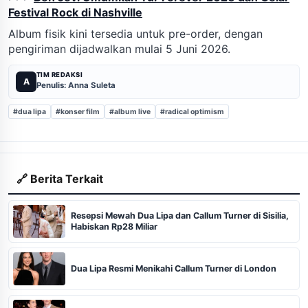
Festival Rock di Nashville
Album fisik kini tersedia untuk pre-order, dengan
pengiriman dijadwalkan mulai 5 Juni 2026.
TIM REDAKSI
A
Penulis: Anna Suleta
#dua lipa
#konser film
#album live
#radical optimism
🔗 Berita Terkait
Resepsi Mewah Dua Lipa dan Callum Turner di Sisilia,
Habiskan Rp28 Miliar
Dua Lipa Resmi Menikahi Callum Turner di London