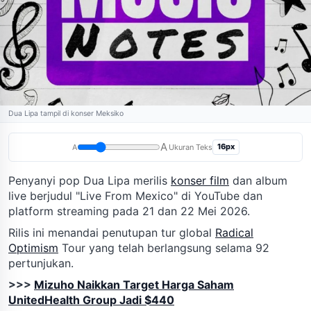
Dua Lipa tampil di konser Meksiko
A
16px
A
Ukuran Teks
Penyanyi pop Dua Lipa merilis
konser film
dan album
live berjudul "Live From Mexico" di YouTube dan
platform streaming pada 21 dan 22 Mei 2026.
Rilis ini menandai penutupan tur global
Radical
Optimism
Tour yang telah berlangsung selama 92
pertunjukan.
>>>
Mizuho Naikkan Target Harga Saham
UnitedHealth Group Jadi $440