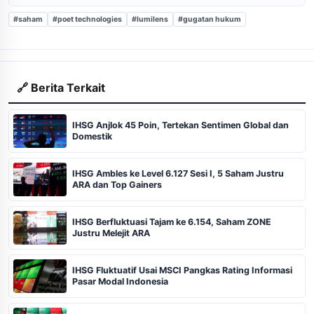
#saham
#poet technologies
#lumilens
#gugatan hukum
🔗 Berita Terkait
IHSG Anjlok 45 Poin, Tertekan Sentimen Global dan
Domestik
IHSG Ambles ke Level 6.127 Sesi I, 5 Saham Justru
ARA dan Top Gainers
IHSG Berfluktuasi Tajam ke 6.154, Saham ZONE
Justru Melejit ARA
IHSG Fluktuatif Usai MSCI Pangkas Rating Informasi
Pasar Modal Indonesia