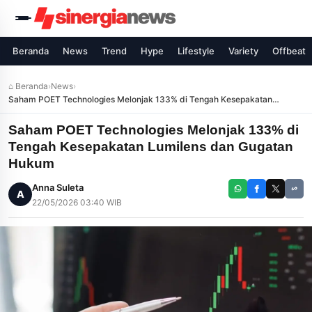
Beranda
News
Trend
Hype
Lifestyle
Variety
Offbeat
⌂ Beranda
›
News
›
Saham POET Technologies Melonjak 133% di Tengah Kesepakatan
Lumilens dan Gugatan Hukum
Saham POET Technologies Melonjak 133% di
Tengah Kesepakatan Lumilens dan Gugatan
Hukum
Anna Suleta
A
22/05/2026 03:40 WIB