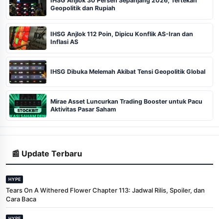
IHSG Anjlok 30 Persen Sepanjang 2026, Tertekan
Geopolitik dan Rupiah
IHSG Anjlok 112 Poin, Dipicu Konflik AS-Iran dan
Inflasi AS
IHSG Dibuka Melemah Akibat Tensi Geopolitik Global
Mirae Asset Luncurkan Trading Booster untuk Pacu
Aktivitas Pasar Saham
📰 Update Terbaru
HYPE
Tears On A Withered Flower Chapter 113: Jadwal Rilis, Spoiler, dan
Cara Baca
HYPE