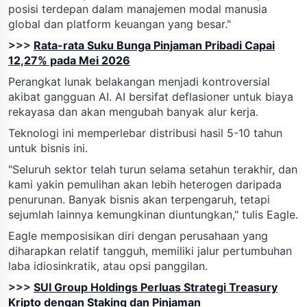
posisi terdepan dalam manajemen modal manusia
global dan platform keuangan yang besar."
>>>
Rata-rata Suku Bunga Pinjaman Pribadi Capai
12,27% pada Mei 2026
Perangkat lunak belakangan menjadi kontroversial
akibat gangguan AI. AI bersifat deflasioner untuk biaya
rekayasa dan akan mengubah banyak alur kerja.
Teknologi ini memperlebar distribusi hasil 5-10 tahun
untuk bisnis ini.
"Seluruh sektor telah turun selama setahun terakhir, dan
kami yakin pemulihan akan lebih heterogen daripada
penurunan. Banyak bisnis akan terpengaruh, tetapi
sejumlah lainnya kemungkinan diuntungkan," tulis Eagle.
Eagle memposisikan diri dengan perusahaan yang
diharapkan relatif tangguh, memiliki jalur pertumbuhan
laba idiosinkratik, atau opsi panggilan.
>>>
SUI Group Holdings Perluas Strategi Treasury
Kripto dengan Staking dan Pinjaman