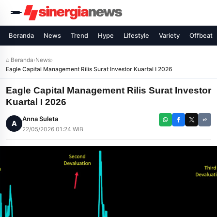
Beranda
News
Trend
Hype
Lifestyle
Variety
Offbeat
⌂ Beranda
›
News
›
Eagle Capital Management Rilis Surat Investor Kuartal I 2026
Eagle Capital Management Rilis Surat Investor
Kuartal I 2026
Anna Suleta
A
22/05/2026 01:24 WIB