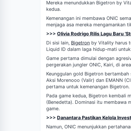
Mereka menundukkan Bigetron by Vital
kedua.
Kemenangan ini membawa ONIC semakin 
menjaga asa mereka mengamankan tik
>>>
Olivia Rodrigo Rilis Lagu Baru '
Di sisi lain,
Bigetron
by Vitality harus
Liquid ID dalam laga hidup-mati untuk
Game pertama dimulai dengan agresiv
pergerakan jungler ONIC, Kairi, di are
Keunggulan gold Bigetron bertambah 
Aksi Morenooo (Valir) dan EMANN (C
pertama untuk kemenangan Bigetron.
Pada game kedua, Bigetron kembali m
(Benedetta). Dominasi itu membawa m
game.
>>>
Danantara Pastikan Kelola Inve
Namun, ONIC menunjukkan pertahanan