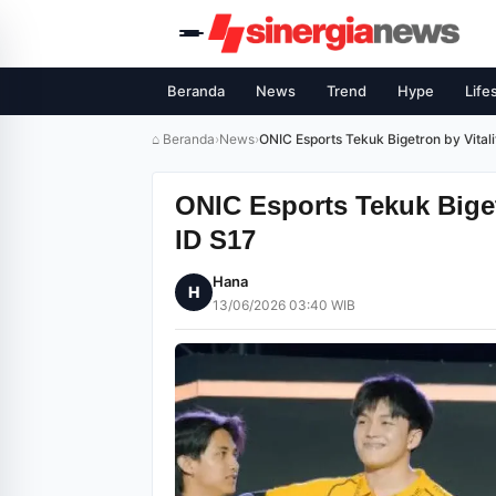
Beranda
News
Trend
Hype
Life
⌂ Beranda
›
News
›
ONIC Esports Tekuk Bigetron by Vitali
ONIC Esports Tekuk Bigetr
ID S17
Hana
H
13/06/2026 03:40 WIB