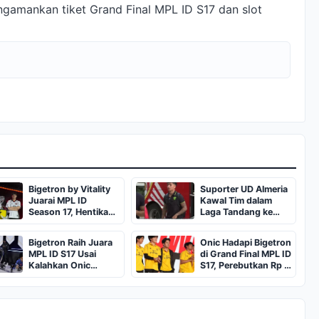
gamankan tiket Grand Final MPL ID S17 dan slot
Bigetron by Vitality
Suporter UD Almeria
Juarai MPL ID
Kawal Tim dalam
Season 17, Hentikan
Laga Tandang ke
Dominasi ONIC
Malaga
Bigetron Raih Juara
Onic Hadapi Bigetron
MPL ID S17 Usai
di Grand Final MPL ID
Kalahkan Onic
S17, Perebutkan Rp 5
Esports
Miliar