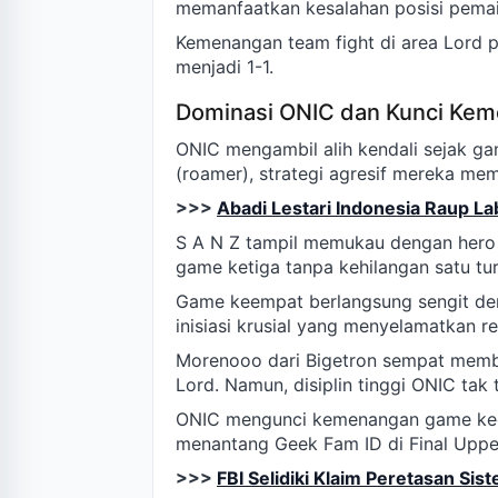
memanfaatkan kesalahan posisi pemai
Kemenangan team fight di area Lord
menjadi 1-1.
Dominasi ONIC dan Kunci Ke
ONIC mengambil alih kendali sejak ga
(roamer), strategi agresif mereka me
>>>
Abadi Lestari Indonesia Raup La
S A N Z tampil memukau dengan hero 
game ketiga tanpa kehilangan satu tu
Game keempat berlangsung sengit den
inisiasi krusial yang menyelamatkan r
Morenooo dari Bigetron sempat membe
Lord. Namun, disiplin tinggi ONIC tak
ONIC mengunci kemenangan game kee
menantang Geek Fam ID di Final Uppe
>>>
FBI Selidiki Klaim Peretasan Si