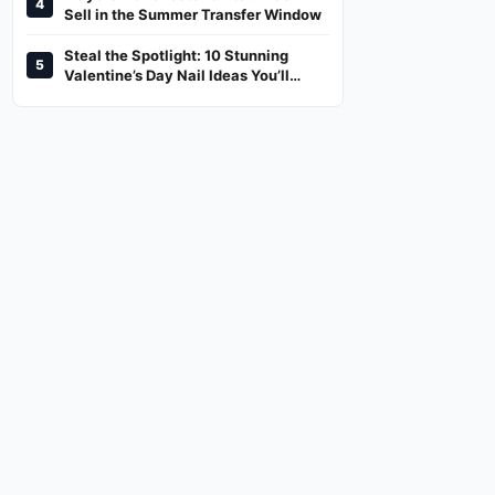
4
And Where To Watch
Sell in the Summer Transfer Window
Steal the Spotlight: 10 Stunning
5
Valentine’s Day Nail Ideas You’ll
Love!