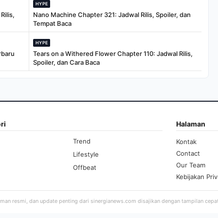
HYPE
ilis,
Nano Machine Chapter 321: Jadwal Rilis, Spoiler, dan
Tempat Baca
HYPE
rbaru
Tears on a Withered Flower Chapter 110: Jadwal Rilis,
Spoiler, dan Cara Baca
ri
Halaman
Trend
Kontak
Contact
Lifestyle
Our Team
Offbeat
Kebijakan Priv
aman resmi, dan update penting dari sinergianews.com disajikan dengan tampilan cepa