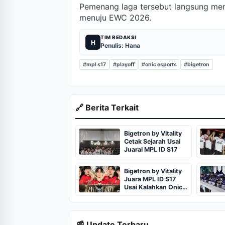
Pemenang laga tersebut langsung men
menuju EWC 2026.
TIM REDAKSI
H
Penulis: Hana
#mpl s17
#playoff
#onic esports
#bigetron
🔗 Berita Terkait
Bigetron by Vitality
Cetak Sejarah Usai
Juarai MPL ID S17
Bigetron by Vitality
Juara MPL ID S17
Usai Kalahkan Onic
4-1
📰 Update Terbaru