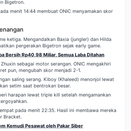
n Bigetron.
 pada menit 14:44 membuat ONIC menyamakan skor
menangan
me ketiga. Mengandalkan Baxia (jungler) dan Hilda
matikan pergerakan Bigetron sejak early game.
ba Bersih Rp40,98 Miliar, Semua Laba Ditahan
Zhuxin sebagai motor serangan. ONIC mengakhiri
rret pun, mengubah skor menjadi 2-1.
gan saling serang. Kiboy (Khaleed) menonjol lewat
ekan setim saat bentrokan besar.
ri harapan lewat triple kill setelah mengamankan
 tergoyahkan.
mpat pada menit 22:35. Hasil ini membawa mereka
r Bracket.
stem Kemudi Pesawat oleh Pakar Siber