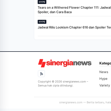
HYPE
Tears on a Withered Flower Chapter 111: Jadwal R
Spoiler, dan Cara Baca
HYPE
Jadwal Rilis Lookism Chapter 616 dan Spoiler Te
Katego
News
Hype
Copyright © 2026 sinergianews.com –
Variety
Semua hak cipta dilindungi.
sinergianews.com — Berita terbaru, hal