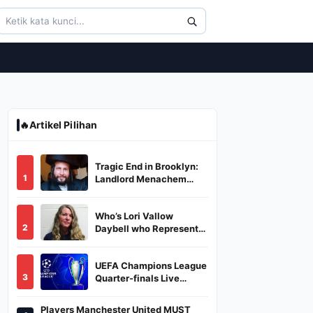
🔥
Artikel Pilihan
Tragic End in Brooklyn:
1
Landlord Menachem
Stark Abducted,
Suffocated, and Left
Who’s Lori Vallow
Burned in a Dumpster
2
Daybell who Represents
Herself in Fourth
Husband's Murder Trial
UEFA Champions League
3
Quarter-finals Live
Streaming: Leg 1
Fixtures, Timings, When
Players Manchester United MUST