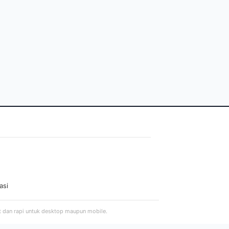
asi
t dan rapi untuk desktop maupun mobile.