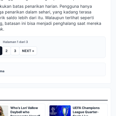
akukan batas penarikan harian. Pengguna hanya
a penarikan dalam sehari, yang kadang terasa
k saldo lebih dari itu. Walaupun terlihat seperti
g, batasan ini bisa menjadi penghalang saat mereka
ak.
Halaman 1 dari 3
2
3
NEXT »
uma
Who’s Lori Vallow
UEFA Champions
Daybell who
League Quarter-