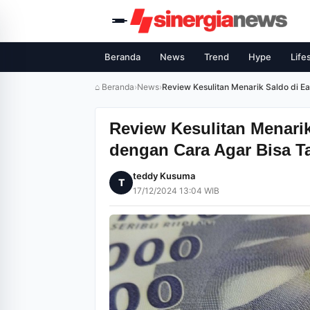
Beranda
News
Trend
Hype
Life
⌂ Beranda
›
News
›
Review Kesulitan Menarik Saldo di E
Review Kesulitan Menari
dengan Cara Agar Bisa T
teddy Kusuma
T
17/12/2024 13:04 WIB