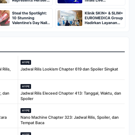
Represents Herself
finals Live
in Fourth Husband's
Streaming: Leg 1
Murder Trial
Fixtures, Timings,
Steal the Spotlight:
Klinik SKIN+ & SLIM+
When And Where To
10 Stunning
EUROMEDICA Group
Watch
Valentine’s Day Nail
Hadirkan Layanan
Ideas You’ll Love!
Kecantikan Terkini
Melalui Pembukaan
Cabang ke-102 dan
103 di Pekanbaru
HYPE
Rilis,
Jadwal Rilis Lookism Chapter 619 dan Spoiler Singkat
HYPE
, dan
Jadwal Rilis Eleceed Chapter 413: Tanggal, Waktu, dan
Spoiler
HYPE
Cara
Nano Machine Chapter 323: Jadwal Rilis, Spoiler, dan
Tempat Baca
HYPE