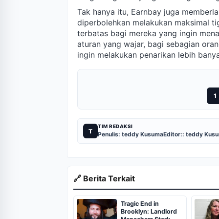
Tak hanya itu, Earnbay juga memberl
diperbolehkan melakukan maksimal tig
terbatas bagi mereka yang ingin menari
aturan yang wajar, bagi sebagian oran
ingin melakukan penarikan lebih bany
1
TIM REDAKSI
T
Penulis: teddy Kusuma
Editor:: teddy Kus
🔗 Berita Terkait
Tragic End in
Brooklyn: Landlord