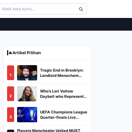
🔥
Artikel Pilihan
Tragic End in Brooklyn:
1
Landlord Menachem
Stark Abducted,
Suffocated, and Left
Who’s Lori Vallow
Burned in a Dumpster
2
Daybell who Represents
Herself in Fourth
Husband's Murder Trial
UEFA Champions League
3
Quarter-finals Live
Streaming: Leg 1
Fixtures, Timings, When
Players Manchester United MUST