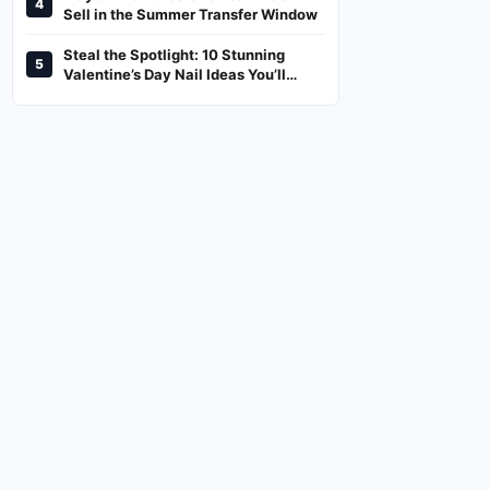
4
And Where To Watch
Sell in the Summer Transfer Window
Steal the Spotlight: 10 Stunning
5
Valentine’s Day Nail Ideas You’ll
Love!