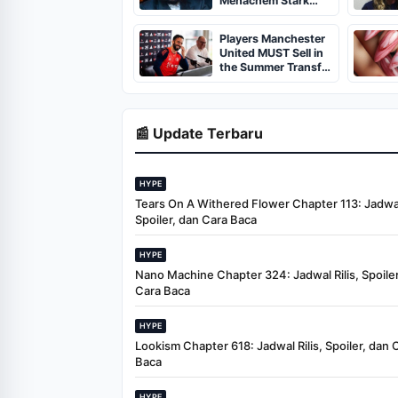
Menachem Stark
Abducted,
Suffocated, and Left
Players Manchester
Burned in a
United MUST Sell in
Dumpster
the Summer Transfer
Window
📰 Update Terbaru
HYPE
Tears On A Withered Flower Chapter 113: Jadwal 
Spoiler, dan Cara Baca
HYPE
Nano Machine Chapter 324: Jadwal Rilis, Spoiler
Cara Baca
HYPE
Lookism Chapter 618: Jadwal Rilis, Spoiler, dan 
Baca
HYPE