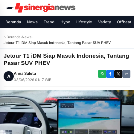
Beranda
News
Trend
Hype
Lifestyle
Variety
Offbeat
⌂ Beranda
›
News
›
Jetour T1 iDM Siap Masuk Indonesia, Tantang Pasar SUV PHEV
Jetour T1 iDM Siap Masuk Indonesia, Tantang
Pasar SUV PHEV
Anna Suleta
A
03/06/2026 01:17 WIB