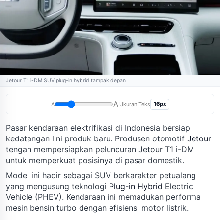
Jetour T1 i-DM SUV plug-in hybrid tampak depan
A
16px
A
Ukuran Teks
Pasar kendaraan elektrifikasi di Indonesia bersiap
kedatangan lini produk baru. Produsen otomotif
Jetour
tengah mempersiapkan peluncuran Jetour T1 i-DM
untuk memperkuat posisinya di pasar domestik.
Model ini hadir sebagai SUV berkarakter petualang
yang mengusung teknologi
Plug-in Hybrid
Electric
Vehicle (PHEV). Kendaraan ini memadukan performa
mesin bensin turbo dengan efisiensi motor listrik.