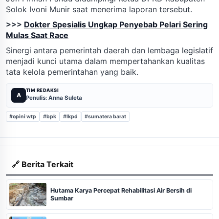
Solok Ivoni Munir saat menerima laporan tersebut.
>>>
Dokter Spesialis Ungkap Penyebab Pelari Sering
Mulas Saat Race
Sinergi antara pemerintah daerah dan lembaga legislatif
menjadi kunci utama dalam mempertahankan kualitas
tata kelola pemerintahan yang baik.
TIM REDAKSI
A
Penulis: Anna Suleta
#opini wtp
#bpk
#lkpd
#sumatera barat
🔗 Berita Terkait
Hutama Karya Percepat Rehabilitasi Air Bersih di
Sumbar