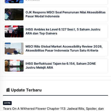
OJK Respons MSCI Soal Penurunan Nilai Aksesibilitas
Pasar Modal Indonesia
IHSG Ambles ke Level 6.127 Sesi I, 5 Saham Justru
ARA dan Top Gainers
MSCI Rilis Global Market Accessibility Review 2026,
Aksesibilitas Pasar Indonesia Turun Satu Kriteria
IHSG Berfluktuasi Tajam ke 6.154, Saham ZONE
Justru Melejit ARA
📰 Update Terbaru
HYPE
Tears On A Withered Flower Chapter 113: Jadwal Rilis, Spoiler, dan