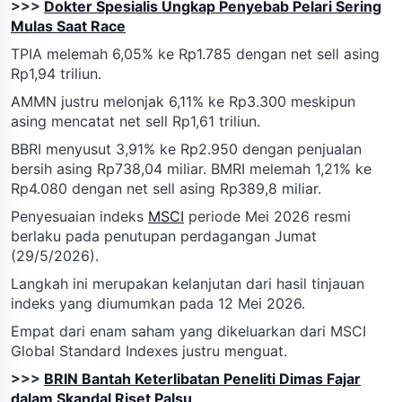
>>>
Dokter Spesialis Ungkap Penyebab Pelari Sering
Mulas Saat Race
TPIA melemah 6,05% ke Rp1.785 dengan net sell asing
Rp1,94 triliun.
AMMN justru melonjak 6,11% ke Rp3.300 meskipun
asing mencatat net sell Rp1,61 triliun.
BBRI menyusut 3,91% ke Rp2.950 dengan penjualan
bersih asing Rp738,04 miliar. BMRI melemah 1,21% ke
Rp4.080 dengan net sell asing Rp389,8 miliar.
Penyesuaian indeks
MSCI
periode Mei 2026 resmi
berlaku pada penutupan perdagangan Jumat
(29/5/2026).
Langkah ini merupakan kelanjutan dari hasil tinjauan
indeks yang diumumkan pada 12 Mei 2026.
Empat dari enam saham yang dikeluarkan dari MSCI
Global Standard Indexes justru menguat.
>>>
BRIN Bantah Keterlibatan Peneliti Dimas Fajar
dalam Skandal Riset Palsu