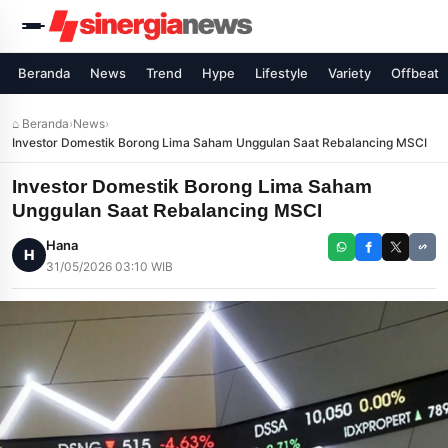
Beranda
News
Trend
Hype
Lifestyle
Variety
Offbeat
⌂ Beranda
›
News
›
Investor Domestik Borong Lima Saham Unggulan Saat Rebalancing MSCI
Investor Domestik Borong Lima Saham
Unggulan Saat Rebalancing MSCI
Hana
H
31/05/2026 03:10 WIB