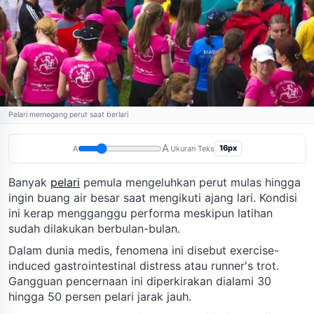
Pelari memegang perut saat berlari
A
16px
A
Ukuran Teks
Banyak
pelari
pemula mengeluhkan perut mulas hingga
ingin buang air besar saat mengikuti ajang lari. Kondisi
ini kerap mengganggu performa meskipun latihan
sudah dilakukan berbulan-bulan.
Dalam dunia medis, fenomena ini disebut exercise-
induced gastrointestinal distress atau runner's trot.
Gangguan pencernaan ini diperkirakan dialami 30
hingga 50 persen pelari jarak jauh.