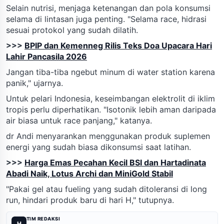
Selain nutrisi, menjaga ketenangan dan pola konsumsi
selama di lintasan juga penting. "Selama race, hidrasi
sesuai protokol yang sudah dilatih.
>>>
BPIP dan Kemenneg Rilis Teks Doa Upacara Hari
Lahir Pancasila 2026
Jangan tiba-tiba ngebut minum di water station karena
panik," ujarnya.
Untuk pelari Indonesia, keseimbangan elektrolit di iklim
tropis perlu diperhatikan. "Isotonik lebih aman daripada
air biasa untuk race panjang," katanya.
dr Andi menyarankan menggunakan produk suplemen
energi yang sudah biasa dikonsumsi saat latihan.
>>>
Harga Emas Pecahan Kecil BSI dan Hartadinata
Abadi Naik, Lotus Archi dan MiniGold Stabil
"Pakai gel atau fueling yang sudah ditoleransi di long
run, hindari produk baru di hari H," tutupnya.
TIM REDAKSI
H