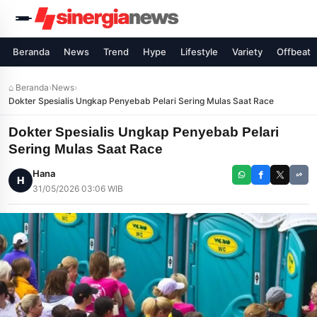
Beranda
News
Trend
Hype
Lifestyle
Variety
Offbeat
⌂ Beranda
›
News
›
Dokter Spesialis Ungkap Penyebab Pelari Sering Mulas Saat Race
Dokter Spesialis Ungkap Penyebab Pelari
Sering Mulas Saat Race
Hana
H
31/05/2026 03:06 WIB