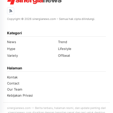
Copyright © 2026 sinergianews.com – Semua hak cipta dilindungi.
Kategori
News
Trend
Hype
Lifestyle
Variety
Offbeat
Halaman
Kontak
Contact
Our Team
Kebijakan Privasi
sinergianews.com — Berita terbaru, halaman resmi, dan update penting dari
sinergianews.com disajikan dengan tampilan cepat dan rapi untuk desktop