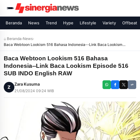
Beranda
News
Trend
Hype
Lifestyle
Variety
Offbeat
⌂ Beranda
›
News
›
Baca Webtoon Lookism 516 Bahasa Indonesia--Link Baca Lookism
Episode 516 SUB INDO English RAW
Baca Webtoon Lookism 516 Bahasa
Indonesia--Link Baca Lookism Episode 516
SUB INDO English RAW
Zara Kusuma
Z
21/08/2024 09:24 WIB