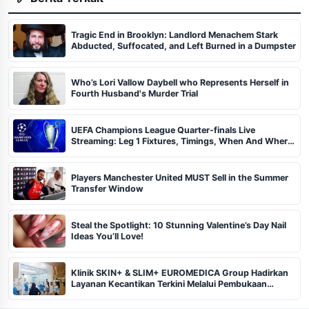
Tragic End in Brooklyn: Landlord Menachem Stark
Abducted, Suffocated, and Left Burned in a Dumpster
Who’s Lori Vallow Daybell who Represents Herself in
Fourth Husband's Murder Trial
UEFA Champions League Quarter-finals Live
Streaming: Leg 1 Fixtures, Timings, When And Where
To Watch
Players Manchester United MUST Sell in the Summer
Transfer Window
Steal the Spotlight: 10 Stunning Valentine’s Day Nail
Ideas You’ll Love!
Klinik SKIN+ & SLIM+ EUROMEDICA Group Hadirkan
Layanan Kecantikan Terkini Melalui Pembukaan
Cabang ke-102 dan 103 di Pekanbaru