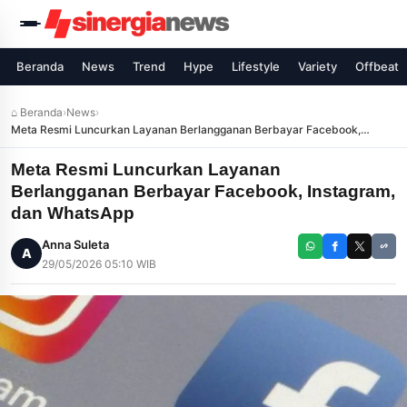
Beranda
News
Trend
Hype
Lifestyle
Variety
Offbeat
⌂ Beranda
›
News
›
Meta Resmi Luncurkan Layanan Berlangganan Berbayar Facebook,
Instagram, dan WhatsApp
Meta Resmi Luncurkan Layanan
Berlangganan Berbayar Facebook, Instagram,
dan WhatsApp
Anna Suleta
A
29/05/2026 05:10 WIB