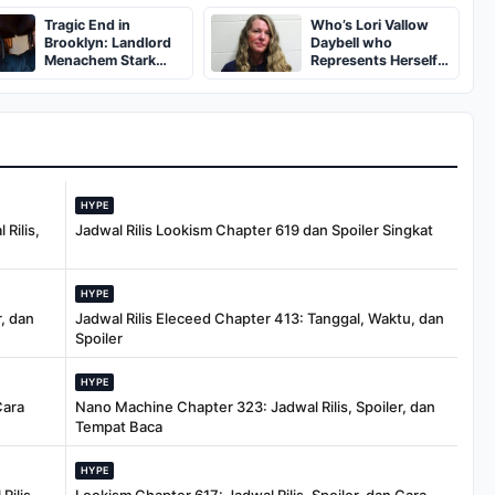
Off
Tragic End in
Who’s Lori Vallow
Brooklyn: Landlord
Daybell who
Menachem Stark
Represents Herself
Abducted,
in Fourth Husband's
Suffocated, and Left
Murder Trial
Burned in a
Dumpster
HYPE
Rilis,
Jadwal Rilis Lookism Chapter 619 dan Spoiler Singkat
HYPE
, dan
Jadwal Rilis Eleceed Chapter 413: Tanggal, Waktu, dan
Spoiler
HYPE
Cara
Nano Machine Chapter 323: Jadwal Rilis, Spoiler, dan
Tempat Baca
HYPE