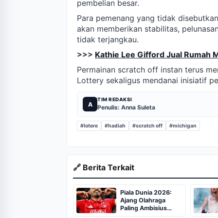
pembelian besar.
Para pemenang yang tidak disebutka
akan memberikan stabilitas, pelunas
tidak terjangkau.
>>>
Kathie Lee Gifford Jual Rumah 
Permainan scratch off instan terus m
Lottery sekaligus mendanai inisiatif 
TIM REDAKSI
A
Penulis: Anna Suleta
#lotere
#hadiah
#scratch off
#michigan
🔗 Berita Terkait
Piala Dunia 2026:
Ajang Olahraga
Paling Ambisius
dengan Investasi