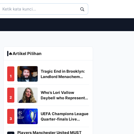
🔥
Artikel Pilihan
Tragic End in Brooklyn:
1
Landlord Menachem
Stark Abducted,
Suffocated, and Left
Who’s Lori Vallow
Burned in a Dumpster
2
Daybell who Represents
Herself in Fourth
Husband's Murder Trial
UEFA Champions League
3
Quarter-finals Live
Streaming: Leg 1
Fixtures, Timings, When
Players Manchester United MUST