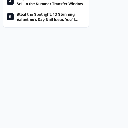
4
And Where To Watch
Sell in the Summer Transfer Window
Steal the Spotlight: 10 Stunning
5
Valentine’s Day Nail Ideas You’ll
Love!