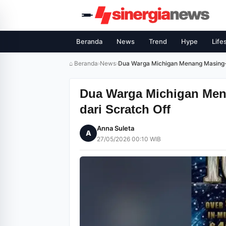
Beranda
News
Trend
Hype
Life
⌂ Beranda
›
News
›
Dua Warga Michigan Menang Masing-M
Dua Warga Michigan Men
dari Scratch Off
Anna Suleta
A
27/05/2026 00:10 WIB