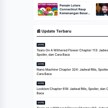
Triliunan Rupiah
Pemain Lotere
Connecticut Raup
Kemenangan Besar
Pekan Ini
📰 Update Terbaru
HYPE
Tears On A Withered Flower Chapter 113: Jadwal 
Spoiler, dan Cara Baca
HYPE
Nano Machine Chapter 324: Jadwal Rilis, Spoiler
Cara Baca
HYPE
Lookism Chapter 618: Jadwal Rilis, Spoiler, dan 
Baca
HYPE