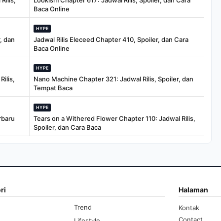
Rilis,
Lookism Chapter 617: Jadwal Rilis, Spoiler, dan Cara
Baca Online
HYPE
, dan
Jadwal Rilis Eleceed Chapter 410, Spoiler, dan Cara
Baca Online
HYPE
ilis,
Nano Machine Chapter 321: Jadwal Rilis, Spoiler, dan
Tempat Baca
HYPE
rbaru
Tears on a Withered Flower Chapter 110: Jadwal Rilis,
Spoiler, dan Cara Baca
ri
Halaman
Trend
Kontak
Contact
Lifestyle