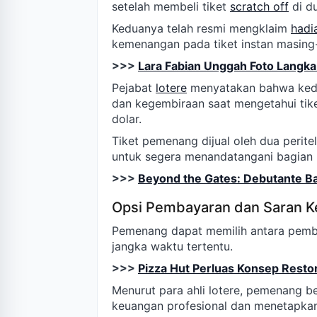
setelah membeli tiket
scratch off
di du
Keduanya telah resmi mengklaim
hadi
kemenangan pada tiket instan masing
>>>
Lara Fabian Unggah Foto Langka
Pejabat
lotere
menyatakan bahwa ked
dan kegembiraan saat mengetahui tike
dolar.
Tiket pemenang dijual oleh dua perit
untuk segera menandatangani bagian 
>>>
Beyond the Gates: Debutante Ba
Opsi Pembayaran dan Saran 
Pemenang dapat memilih antara pemba
jangka waktu tertentu.
>>>
Pizza Hut Perluas Konsep Restor
Menurut para ahli lotere, pemenang b
keuangan profesional dan menetapkan