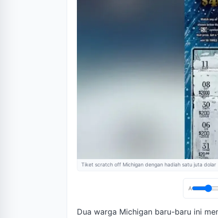
Tiket scratch off Michigan dengan hadiah satu juta dolar
A
Dua warga Michigan baru-baru ini me