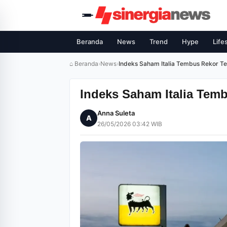
Beranda
News
Trend
Hype
Life
⌂ Beranda
›
News
›
Indeks Saham Italia Tembus Rekor Te
Indeks Saham Italia Temb
Anna Suleta
A
26/05/2026 03:42 WIB