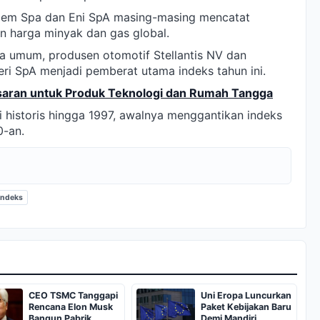
ipem Spa dan Eni SpA masing-masing mencatat
n harga minyak dan gas global.
a umum, produsen otomotif Stellantis NV dan
ri SpA menjadi pemberat utama indeks tahun ini.
esaran untuk Produk Teknologi dan Rumah Tangga
i historis hingga 1997, awalnya menggantikan indeks
0-an.
indeks
CEO TSMC Tanggapi
Uni Eropa Luncurkan
Rencana Elon Musk
Paket Kebijakan Baru
Bangun Pabrik
Demi Mandiri