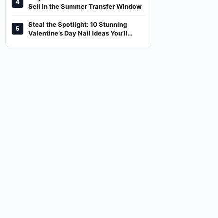
4
And Where To Watch
Sell in the Summer Transfer Window
Steal the Spotlight: 10 Stunning
5
Valentine’s Day Nail Ideas You’ll
Love!