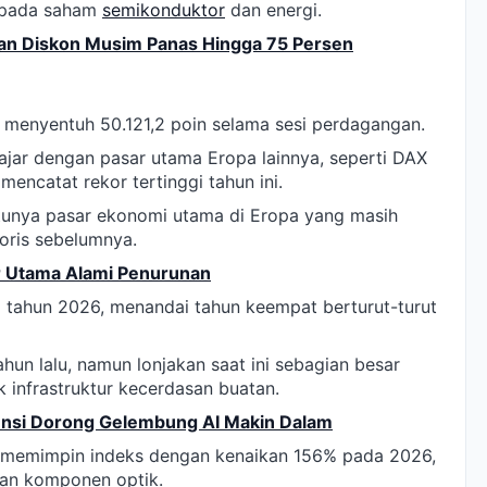
an pada saham
semikonduktor
dan energi.
an Diskon Musim Panas Hingga 75 Persen
 menyentuh 50.121,2 poin selama sesi perdagangan.
jajar dengan pasar utama Eropa lainnya, seperti DAX
encatat rekor tertinggi tahun ini.
-satunya pasar ekonomi utama di Eropa yang masih
oris sebelumnya.
ar Utama Alami Penurunan
g tahun 2026, menandai tahun keempat berturut-turut
un lalu, namun lonjakan saat ini sebagian besar
 infrastruktur kecerdasan buatan.
ensi Dorong Gelembung AI Makin Dalam
 memimpin indeks dengan kenaikan 156% pada 2026,
aan komponen optik.