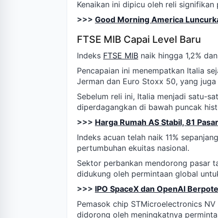
Kenaikan ini dipicu oleh reli signifik
>>>
Good Morning America Luncurk
FTSE MIB Capai Level Baru
Indeks
FTSE MIB
naik hingga 1,2% dan
Pencapaian ini menempatkan Italia se
Jerman dan Euro Stoxx 50, yang juga m
Sebelum reli ini, Italia menjadi satu
diperdagangkan di bawah puncak hist
>>>
Harga Rumah AS Stabil, 81 Pas
Indeks acuan telah naik 11% sepanjan
pertumbuhan ekuitas nasional.
Sektor perbankan mendorong pasar tah
didukung oleh permintaan global untuk
>>>
IPO SpaceX dan OpenAI Berpot
Pemasok chip STMicroelectronics NV
didorong oleh meningkatnya permint