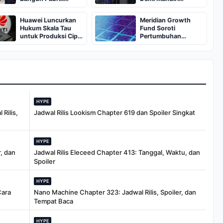
Terafab
Teknologi
Huawei Luncurkan
Meridian Growth
Hukum Skala Tau
Fund Soroti
untuk Produksi Cip
Pertumbuhan
Setara 1,4 nm
Strategis
Globalfoundries
HYPE
Rilis,
Jadwal Rilis Lookism Chapter 619 dan Spoiler Singkat
HYPE
, dan
Jadwal Rilis Eleceed Chapter 413: Tanggal, Waktu, dan
Spoiler
HYPE
Cara
Nano Machine Chapter 323: Jadwal Rilis, Spoiler, dan
Tempat Baca
HYPE