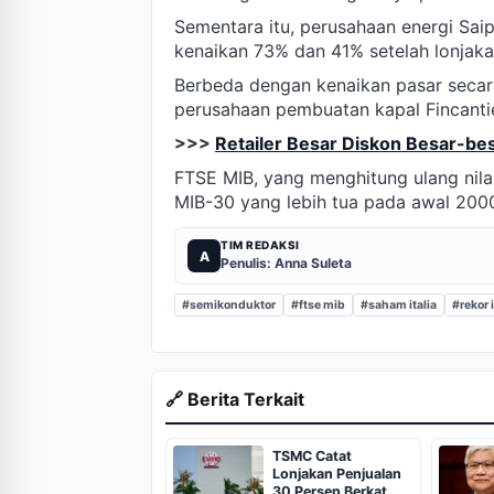
Sementara itu, perusahaan energi Sa
kenaikan 73% dan 41% setelah lonjaka
Berbeda dengan kenaikan pasar secar
perusahaan pembuatan kapal Fincantie
>>>
Retailer Besar Diskon Besar-b
FTSE MIB, yang menghitung ulang nila
MIB-30 yang lebih tua pada awal 200
TIM REDAKSI
A
Penulis: Anna Suleta
#semikonduktor
#ftse mib
#saham italia
#rekor 
🔗 Berita Terkait
TSMC Catat
Lonjakan Penjualan
30 Persen Berkat