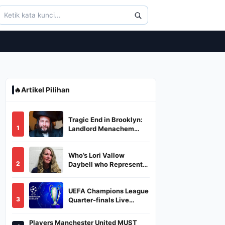
🔥
Artikel Pilihan
Tragic End in Brooklyn:
1
Landlord Menachem
Stark Abducted,
Suffocated, and Left
Who’s Lori Vallow
Burned in a Dumpster
2
Daybell who Represents
Herself in Fourth
Husband's Murder Trial
UEFA Champions League
3
Quarter-finals Live
Streaming: Leg 1
Fixtures, Timings, When
Players Manchester United MUST