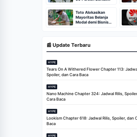
Permintaan Chip AI
Toto Alokasikan
Mayoritas Belanja
Modal demi Bisnis
Chip AI
📰 Update Terbaru
HYPE
Tears On A Withered Flower Chapter 113: Jadwal 
Spoiler, dan Cara Baca
HYPE
Nano Machine Chapter 324: Jadwal Rilis, Spoiler
Cara Baca
HYPE
Lookism Chapter 618: Jadwal Rilis, Spoiler, dan 
Baca
HYPE