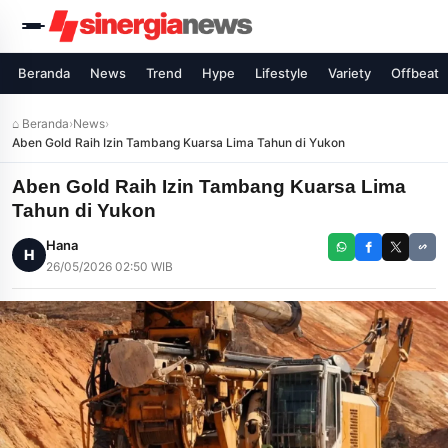
Beranda
News
Trend
Hype
Lifestyle
Variety
Offbeat
⌂ Beranda
›
News
›
Aben Gold Raih Izin Tambang Kuarsa Lima Tahun di Yukon
Aben Gold Raih Izin Tambang Kuarsa Lima
Tahun di Yukon
Hana
H
26/05/2026 02:50 WIB