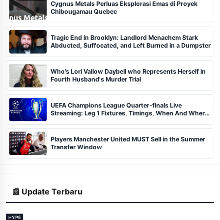
Cygnus Metals Perluas Eksplorasi Emas di Proyek
Chibougamau Quebec
Tragic End in Brooklyn: Landlord Menachem Stark
Abducted, Suffocated, and Left Burned in a Dumpster
Who’s Lori Vallow Daybell who Represents Herself in
Fourth Husband's Murder Trial
UEFA Champions League Quarter-finals Live
Streaming: Leg 1 Fixtures, Timings, When And Where
To Watch
Players Manchester United MUST Sell in the Summer
Transfer Window
📰 Update Terbaru
HYPE