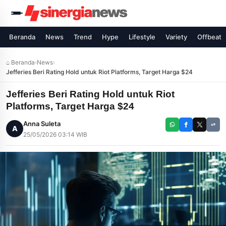
Beranda
News
Trend
Hype
Lifestyle
Variety
Offbeat
⌂ Beranda
›
News
›
Jefferies Beri Rating Hold untuk Riot Platforms, Target Harga $24
Jefferies Beri Rating Hold untuk Riot
Platforms, Target Harga $24
Anna Suleta
A
25/05/2026 03:14 WIB