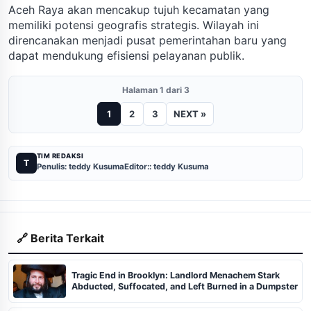
Aceh Raya akan mencakup tujuh kecamatan yang
memiliki potensi geografis strategis. Wilayah ini
direncanakan menjadi pusat pemerintahan baru yang
dapat mendukung efisiensi pelayanan publik.
Halaman 1 dari 3
1
2
3
NEXT »
TIM REDAKSI
T
Penulis: teddy Kusuma
Editor:: teddy Kusuma
🔗 Berita Terkait
Tragic End in Brooklyn: Landlord Menachem Stark
Abducted, Suffocated, and Left Burned in a Dumpster