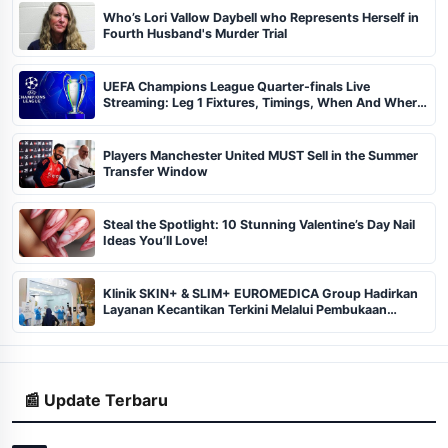
Who’s Lori Vallow Daybell who Represents Herself in
Fourth Husband's Murder Trial
UEFA Champions League Quarter-finals Live
Streaming: Leg 1 Fixtures, Timings, When And Where
To Watch
Players Manchester United MUST Sell in the Summer
Transfer Window
Steal the Spotlight: 10 Stunning Valentine’s Day Nail
Ideas You’ll Love!
Klinik SKIN+ & SLIM+ EUROMEDICA Group Hadirkan
Layanan Kecantikan Terkini Melalui Pembukaan
Cabang ke-102 dan 103 di Pekanbaru
📰 Update Terbaru