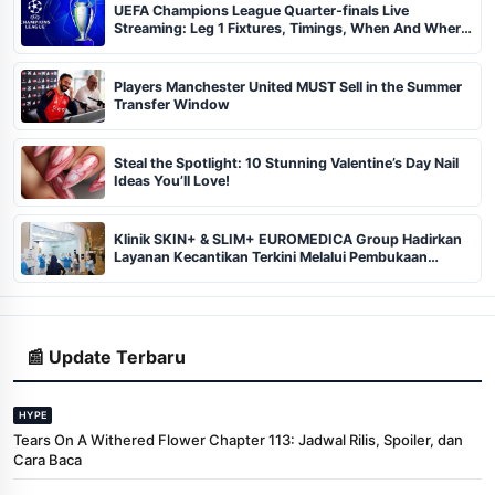
UEFA Champions League Quarter-finals Live
Streaming: Leg 1 Fixtures, Timings, When And Where
To Watch
Players Manchester United MUST Sell in the Summer
Transfer Window
Steal the Spotlight: 10 Stunning Valentine’s Day Nail
Ideas You’ll Love!
Klinik SKIN+ & SLIM+ EUROMEDICA Group Hadirkan
Layanan Kecantikan Terkini Melalui Pembukaan
Cabang ke-102 dan 103 di Pekanbaru
📰 Update Terbaru
HYPE
Tears On A Withered Flower Chapter 113: Jadwal Rilis, Spoiler, dan
Cara Baca