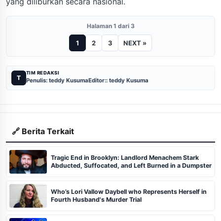
yang diliburkan secara nasional.
Halaman 1 dari 3
1
2
3
NEXT »
TIM REDAKSI
T
Penulis: teddy Kusuma
Editor:: teddy Kusuma
🔗 Berita Terkait
Tragic End in Brooklyn: Landlord Menachem Stark
Abducted, Suffocated, and Left Burned in a Dumpster
Who’s Lori Vallow Daybell who Represents Herself in
Fourth Husband's Murder Trial