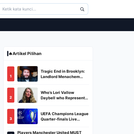
🔥
Artikel Pilihan
Tragic End in Brooklyn:
1
Landlord Menachem
Stark Abducted,
Suffocated, and Left
Who’s Lori Vallow
Burned in a Dumpster
2
Daybell who Represents
Herself in Fourth
Husband's Murder Trial
UEFA Champions League
3
Quarter-finals Live
Streaming: Leg 1
Fixtures, Timings, When
Players Manchester United MUST