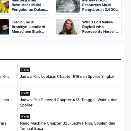
Merdeka Gold
Merdeka Gold
Resources Mulai
Resources Mulai
Pengeboran Dalam
Pengeboran 3.600
3.600 Meter di
Meter di Tambang
Tambang Emas Pani
Pani
Tragic End in
Who’s Lori Vallow
Brooklyn: Landlord
Daybell who
Menachem Stark
Represents Herself
Abducted,
in Fourth Husband's
Suffocated, and Left
Murder Trial
Burned in a
Dumpster
HYPE
Rilis,
Jadwal Rilis Lookism Chapter 619 dan Spoiler Singkat
HYPE
, dan
Jadwal Rilis Eleceed Chapter 413: Tanggal, Waktu, dan
Spoiler
HYPE
Cara
Nano Machine Chapter 323: Jadwal Rilis, Spoiler, dan
Tempat Baca