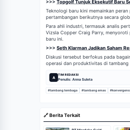
>>>
Topgolf Tunjuk Eksekutif Baru S
Teknologi baru kini memainkan peran
pertambangan berikutnya secara glob
Para ahli industri, termasuk analis 
Vizsla Copper Craig Parry, menyoroti 
baru ini.
>>>
Seth Klarman Jadikan Saham Res
Diskusi tersebut berfokus pada bagai
operasi dan produktivitas di tambang 
TIM REDAKSI
A
Penulis: Anna Suleta
#tambang tembaga
#tambang emas
#konvergensi
🔗 Berita Terkait