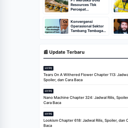
PT Merdeka Gold
Resources Tbk
Percepat
Pengembangan
Tambang Emas Pani
Konvergensi
Operasional Sektor
Tambang Tembaga
dan Emas
📰 Update Terbaru
HYPE
Tears On A Withered Flower Chapter 113: Jadwal 
Spoiler, dan Cara Baca
HYPE
Nano Machine Chapter 324: Jadwal Rilis, Spoiler
Cara Baca
HYPE
Lookism Chapter 618: Jadwal Rilis, Spoiler, dan 
Baca