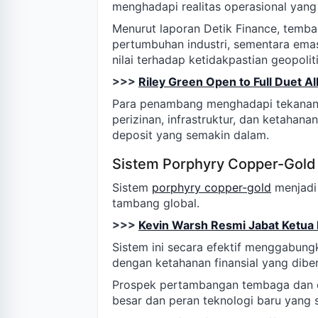
menghadapi realitas operasional yan
Menurut laporan Detik Finance, tembag
pertumbuhan industri, sementara emas
nilai terhadap ketidakpastian geopoliti
>>>
Riley Green Open to Full Duet A
Para penambang menghadapi tekanan ya
perizinan, infrastruktur, dan ketahana
deposit yang semakin dalam.
Sistem Porphyry Copper-Gold 
Sistem
porphyry copper-gold
menjadi 
tambang global.
>>>
Kevin Warsh Resmi Jabat Ketua 
Sistem ini secara efektif menggabun
dengan ketahanan finansial yang dibe
Prospek pertambangan tembaga dan e
besar dan peran teknologi baru yang 