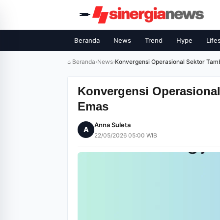
Beranda
News
Trend
Hype
Life
⌂ Beranda
›
News
›
Konvergensi Operasional Sektor Ta
Konvergensi Operasiona
Emas
Anna Suleta
A
22/05/2026 05:00 WIB