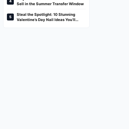
4
And Where To Watch
Sell in the Summer Transfer Window
Steal the Spotlight: 10 Stunning
5
Valentine’s Day Nail Ideas You’ll
Love!