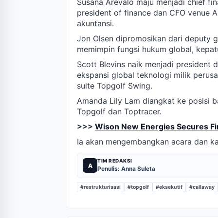
Susana Arevalo maju menjadi chief fin
president of finance dan CFO venue
akuntansi.
Jon Olsen dipromosikan dari deputy g
memimpin fungsi hukum global, kepat
Scott Blevins naik menjadi president
ekspansi global teknologi milik perusa
suite Topgolf Swing.
Amanda Lily Lam diangkat ke posisi ba
Topgolf dan Toptracer.
>>>
Wison New Energies Secures Fir
Ia akan mengembangkan acara dan kam
TIM REDAKSI
A
Penulis: Anna Suleta
#restrukturisasi
#topgolf
#eksekutif
#callaway