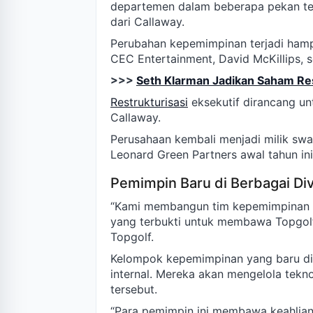
departemen dalam beberapa pekan ter
dari Callaway.
Perubahan kepemimpinan terjadi hampi
CEC Entertainment, David McKillips, se
>>>
Seth Klarman Jadikan Saham Res
Restrukturisasi
eksekutif dirancang un
Callaway.
Perusahaan kembali menjadi milik swas
Leonard Green Partners awal tahun ini
Pemimpin Baru di Berbagai Div
“Kami membangun tim kepemimpinan de
yang terbukti untuk membawa Topgolf 
Topgolf.
Kelompok kepemimpinan yang baru di
internal. Mereka akan mengelola tekn
tersebut.
“Para pemimpin ini membawa keahlian