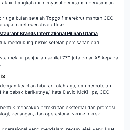
akhir. Langkah ini menyusul pemisahan perusahaan
r tiga bulan setelah
Topgolf
merekrut mantan CEO
bagai chief executive officer.
taurant Brands International Pilihan Utama
tuk mendukung bisnis setelah pemisahan dari
ta melalui penjualan senilai 770 juta dolar AS kepada
.
isi
ngan keahlian hiburan, olahraga, dan perhotelan
ke babak berikutnya,” kata David McKillips, CEO
bentuk mencakup perekrutan eksternal dan promosi
ologi, keuangan, dan operasional venue merek
 operasional yang mendalam, rekam jejak yang kuat,