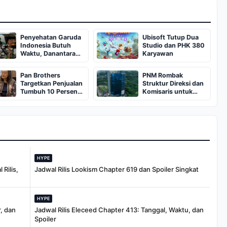
Penyehatan Garuda
Ubisoft Tutup Dua
Indonesia Butuh
Studio dan PHK 380
Waktu, Danantara
Karyawan
Suntik Rp23,6 Triliun
Pan Brothers
PNM Rombak
Targetkan Penjualan
Struktur Direksi dan
Tumbuh 10 Persen
Komisaris untuk
pada 2026
Perkuat
Kepemimpinan
HYPE
Rilis,
Jadwal Rilis Lookism Chapter 619 dan Spoiler Singkat
HYPE
, dan
Jadwal Rilis Eleceed Chapter 413: Tanggal, Waktu, dan
Spoiler