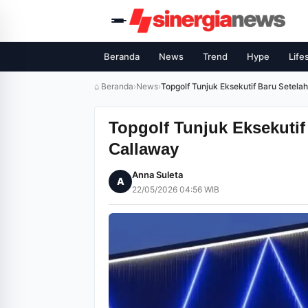
Beranda
News
Trend
Hype
Life
⌂ Beranda
›
News
›
Topgolf Tunjuk Eksekutif Baru Setela
Topgolf Tunjuk Eksekutif
Callaway
Anna Suleta
A
22/05/2026 04:56 WIB