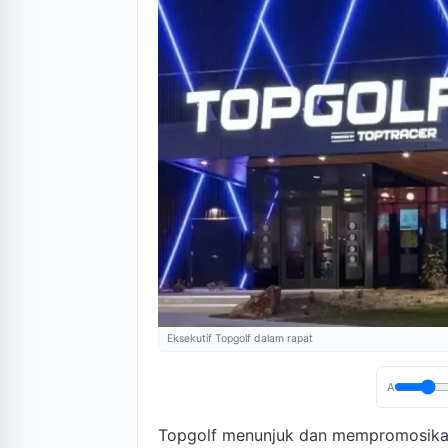
Eksekutif Topgolf dalam rapat
A
Topgolf menunjuk dan mempromosikan 