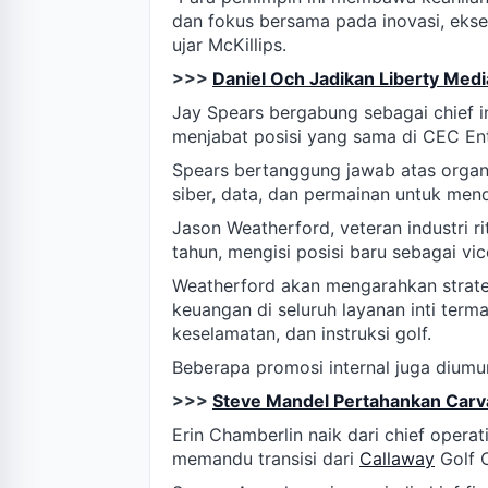
dan fokus bersama pada inovasi, eksek
ujar McKillips.
>>>
Daniel Och Jadikan Liberty Medi
Jay Spears bergabung sebagai chief in
menjabat posisi yang sama di CEC En
Spears bertanggung jawab atas organis
siber, data, dan permainan untuk men
Jason Weatherford, veteran industri r
tahun, mengisi posisi baru sebagai vic
Weatherford akan mengarahkan strateg
keuangan di seluruh layanan inti ter
keselamatan, dan instruksi golf.
Beberapa promosi internal juga dium
>>>
Steve Mandel Pertahankan Carva
Erin Chamberlin naik dari chief opera
memandu transisi dari
Callaway
Golf 