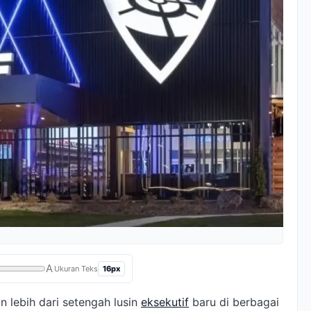
A
16px
Ukuran Teks
lebih dari setengah lusin
eksekutif
baru di berbagai