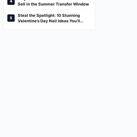
4
And Where To Watch
Sell in the Summer Transfer Window
Steal the Spotlight: 10 Stunning
5
Valentine’s Day Nail Ideas You’ll
Love!