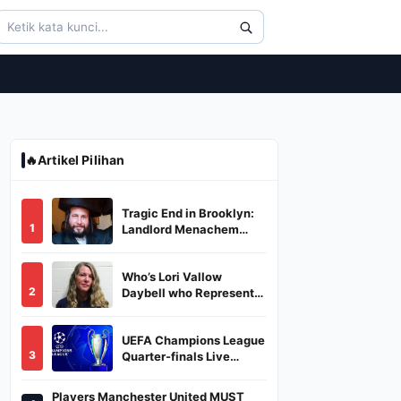
🔥
Artikel Pilihan
Tragic End in Brooklyn:
1
Landlord Menachem
Stark Abducted,
Suffocated, and Left
Who’s Lori Vallow
Burned in a Dumpster
2
Daybell who Represents
Herself in Fourth
Husband's Murder Trial
UEFA Champions League
3
Quarter-finals Live
Streaming: Leg 1
Fixtures, Timings, When
Players Manchester United MUST