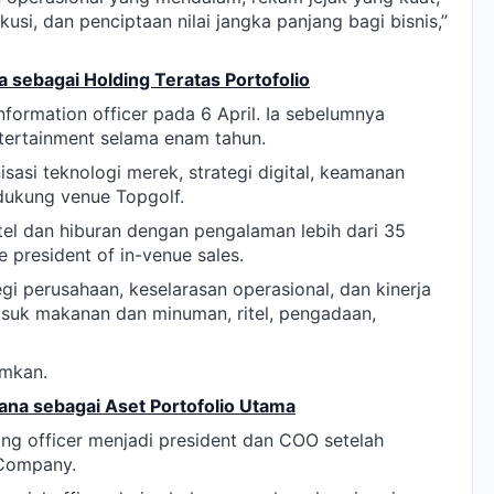
usi, dan penciptaan nilai jangka panjang bagi bisnis,”
a sebagai Holding Teratas Portofolio
formation officer pada 6 April. Ia sebelumnya
tertainment selama enam tahun.
asi teknologi merek, strategi digital, keamanan
dukung venue Topgolf.
itel dan hiburan dengan pengalaman lebih dari 35
e president of in-venue sales.
i perusahaan, keselarasan operasional, dan kinerja
masuk makanan dan minuman, ritel, pengadaan,
umkan.
na sebagai Aset Portofolio Utama
ting officer menjadi president dan COO setelah
Company.