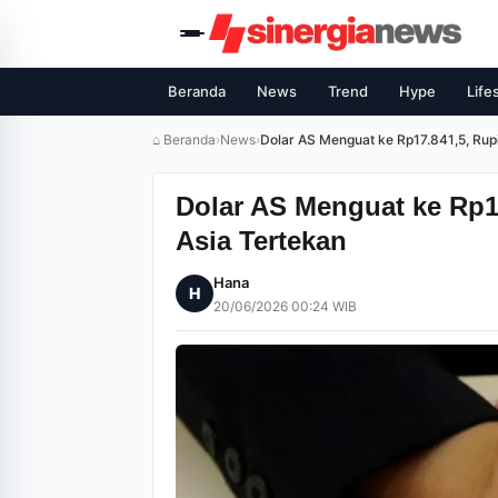
Beranda
News
Trend
Hype
Life
⌂ Beranda
›
News
›
Dolar AS Menguat ke Rp17.841,5, Rup
Dolar AS Menguat ke Rp1
Asia Tertekan
Hana
H
20/06/2026 00:24 WIB