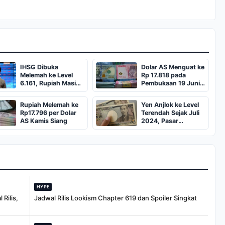
IHSG Dibuka
Dolar AS Menguat ke
Melemah ke Level
Rp 17.818 pada
6.161, Rupiah Masih
Pembukaan 19 Juni
Tertekan
2026
Rupiah Melemah ke
Yen Anjlok ke Level
Rp17.796 per Dolar
Terendah Sejak Juli
AS Kamis Siang
2024, Pasar
Waspada Intervensi
Jepang
HYPE
Rilis,
Jadwal Rilis Lookism Chapter 619 dan Spoiler Singkat