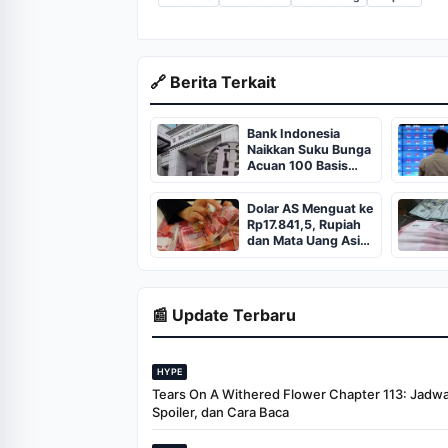
🔗 Berita Terkait
Bank Indonesia
Naikkan Suku Bunga
Acuan 100 Basis
Poin dalam Sebulan
Dolar AS Menguat ke
Rp17.841,5, Rupiah
dan Mata Uang Asia
Tertekan
📰 Update Terbaru
HYPE
Tears On A Withered Flower Chapter 113: Jadwal 
Spoiler, dan Cara Baca