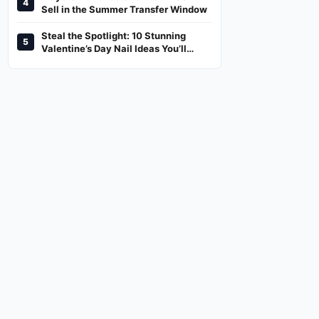
4
And Where To Watch
Sell in the Summer Transfer Window
Steal the Spotlight: 10 Stunning
5
Valentine’s Day Nail Ideas You’ll
Love!