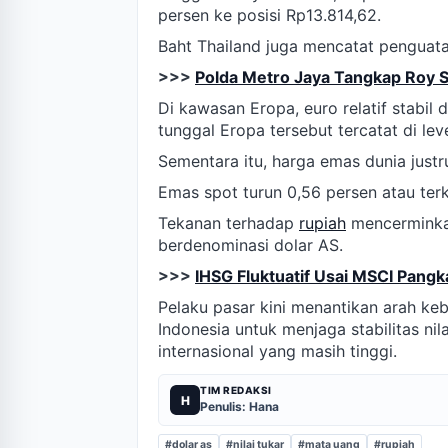
persen ke posisi Rp13.814,62.
Baht Thailand juga mencatat penguata
>>>
Polda Metro Jaya Tangkap Roy S
Di kawasan Eropa, euro relatif stabil
tunggal Eropa tersebut tercatat di lev
Sementara itu, harga emas dunia just
Emas spot turun 0,56 persen atau terk
Tekanan terhadap
rupiah
mencerminkan
berdenominasi dolar AS.
>>>
IHSG Fluktuatif Usai MSCI Pangk
Pelaku pasar kini menantikan arah keb
Indonesia untuk menjaga stabilitas nil
internasional yang masih tinggi.
TIM REDAKSI
H
Penulis: Hana
#dolar as
#nilai tukar
#mata uang
#rupiah