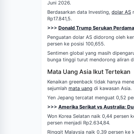
Juni 2026.
Berdasarkan data Investing,
dolar AS
m
Rp17.841,5.
>>>
Donald Trump Serukan Perdamaia
Penguatan dolar AS didorong oleh ken
persen ke posisi 100,655.
Sentimen global yang masih dipengaru
bunga tinggi turut mendorong aliran d
Mata Uang Asia Ikut Tertekan
Kenaikan greenback tidak hanya mene
sejumlah
mata uang
di kawasan Asia.
Yen Jepang tercatat menguat 0,52 per
>>>
Amerika Serikat vs Australia: Du
Won Korea Selatan naik 0,44 persen k
persen menjadi Rp2.634,84.
Ringgit Malaysia naik 0,39 persen ke