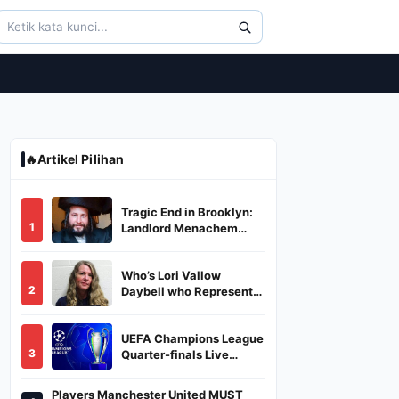
🔥
Artikel Pilihan
Tragic End in Brooklyn:
1
Landlord Menachem
Stark Abducted,
Suffocated, and Left
Who’s Lori Vallow
Burned in a Dumpster
2
Daybell who Represents
Herself in Fourth
Husband's Murder Trial
UEFA Champions League
3
Quarter-finals Live
Streaming: Leg 1
Fixtures, Timings, When
Players Manchester United MUST