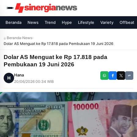
Beranda
News
Trend
Hype
Lifestyle
Variety
Offbeat
⌂ Beranda
›
News
›
Dolar AS Menguat ke Rp 17.818 pada Pembukaan 19 Juni 2026
Dolar AS Menguat ke Rp 17.818 pada
Pembukaan 19 Juni 2026
Hana
H
20/06/2026 00:34 WIB