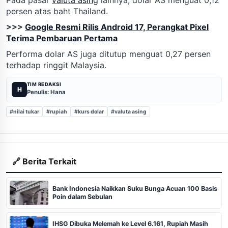
persen atas baht Thailand.
>>>
Google Resmi Rilis Android 17, Perangkat Pixel
Terima Pembaruan Pertama
Performa dolar AS juga ditutup menguat 0,27 persen
terhadap ringgit Malaysia.
TIM REDAKSI
H
Penulis: Hana
#nilai tukar
#rupiah
#kurs dolar
#valuta asing
🔗 Berita Terkait
Bank Indonesia Naikkan Suku Bunga Acuan 100 Basis
Poin dalam Sebulan
IHSG Dibuka Melemah ke Level 6.161, Rupiah Masih