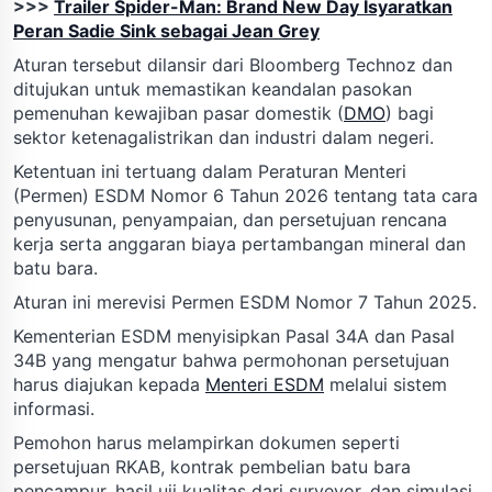
>>>
Trailer Spider-Man: Brand New Day Isyaratkan
Peran Sadie Sink sebagai Jean Grey
Aturan tersebut dilansir dari Bloomberg Technoz dan
ditujukan untuk memastikan keandalan pasokan
pemenuhan kewajiban pasar domestik (
DMO
) bagi
sektor ketenagalistrikan dan industri dalam negeri.
Ketentuan ini tertuang dalam Peraturan Menteri
(Permen) ESDM Nomor 6 Tahun 2026 tentang tata cara
penyusunan, penyampaian, dan persetujuan rencana
kerja serta anggaran biaya pertambangan mineral dan
batu bara.
Aturan ini merevisi Permen ESDM Nomor 7 Tahun 2025.
Kementerian ESDM menyisipkan Pasal 34A dan Pasal
34B yang mengatur bahwa permohonan persetujuan
harus diajukan kepada
Menteri ESDM
melalui sistem
informasi.
Pemohon harus melampirkan dokumen seperti
persetujuan RKAB, kontrak pembelian batu bara
pencampur, hasil uji kualitas dari surveyor, dan simulasi