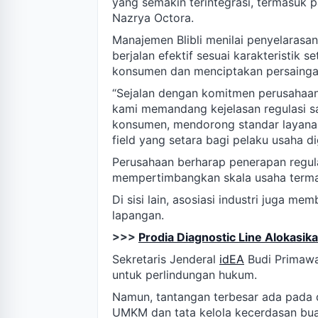
yang semakin terintegrasi, termasuk pa
Nazrya Octora.
Manajemen Blibli menilai penyelarasan
berjalan efektif sesuai karakteristik s
konsumen dan menciptakan persainga
“Sejalan dengan komitmen perusahaan
kami memandang kejelasan regulasi s
konsumen, mendorong standar layanan 
field yang setara bagi pelaku usaha di
Perusahaan berharap penerapan regul
mempertimbangkan skala usaha term
Di sisi lain, asosiasi industri juga 
lapangan.
>>>
Prodia Diagnostic Line Alokasi
Sekretaris Jenderal
idEA
Budi Primawan
untuk perlindungan hukum.
Namun, tantangan terbesar ada pada de
UMKM dan tata kelola kecerdasan bua