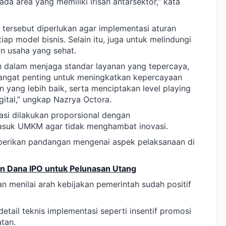
da area yang memiliki irisan antarsektor,” kata
 tersebut diperlukan agar implementasi aturan
etiap model bisnis. Selain itu, juga untuk melindungi
n usaha yang sehat.
 dalam menjaga standar layanan yang tepercaya,
angat penting untuk meningkatkan kepercayaan
yang lebih baik, serta menciptakan level playing
gital,” ungkap Nazrya Octora.
asi dilakukan proporsional dengan
asuk UMKM agar tidak menghambat inovasi.
memberikan pandangan mengenai aspek pelaksanaan di
kan Dana IPO untuk Pelunasan Utang
 menilai arah kebijakan pemerintah sudah positif
tail teknis implementasi seperti insentif promosi
tan.