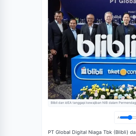
Blibli dan idEA tanggapi kewajiban NIB dalam Permendag
A
PT Global Digital Niaga Tbk (Blibli)