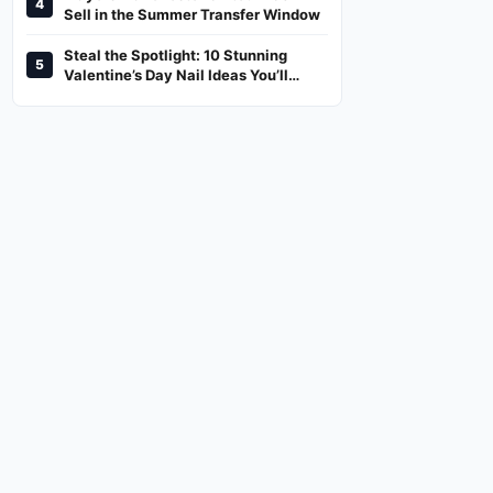
4
And Where To Watch
Sell in the Summer Transfer Window
Steal the Spotlight: 10 Stunning
5
Valentine’s Day Nail Ideas You’ll
Love!