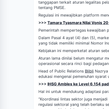
tanggapan terkait aturan legalitas p
tentang PMSE.
Regulasi ini mewajibkan platform men
>>>
Tamara Tyasmara Nilai Vonis 20
Pemerintah mempertegas kewajiban per
Dalam Pasal 4 ayat (4) dan (5), mark
yang tidak memiliki minimal Nomor In
Kebijakan ini memperketat aturan se
Aturan lama dinilai belum mengatur
operasional secara rinci bagi pedagang
Head of Public Relations
Blibli
Nazrya 
edukasi mengenai pemenuhan syarat us
>>>
IHSG Ambles ke Level 6.154 pada
Hal ini untuk mendukung adaptasi par
“Koordinasi lintas sektor juga menja
regulasi sektoral yang telah berlaku s