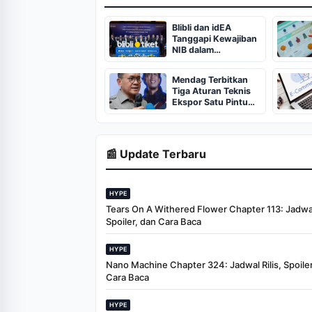
Blibli dan idEA
Tanggapi Kewajiban
NIB dalam
Permendag Terbaru
Mendag Terbitkan
Tiga Aturan Teknis
Ekspor Satu Pintu
Lewat Danantara
📰 Update Terbaru
HYPE
Tears On A Withered Flower Chapter 113: Jadwal 
Spoiler, dan Cara Baca
HYPE
Nano Machine Chapter 324: Jadwal Rilis, Spoiler
Cara Baca
HYPE