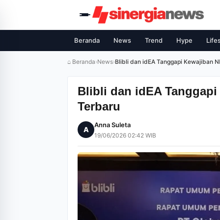
Beranda
News
Trend
Hype
Life
⌂ Beranda
›
News
›
Blibli dan idEA Tanggapi Kewajiban
Blibli dan idEA Tanggap
Terbaru
Anna Suleta
A
19/06/2026 02:42 WIB