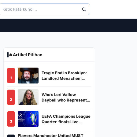
🔥
Artikel Pilihan
Tragic End in Brooklyn:
1
Landlord Menachem
Stark Abducted,
Suffocated, and Left
Who’s Lori Vallow
Burned in a Dumpster
2
Daybell who Represents
Herself in Fourth
Husband's Murder Trial
UEFA Champions League
3
Quarter-finals Live
Streaming: Leg 1
Fixtures, Timings, When
Players Manchester United MUST