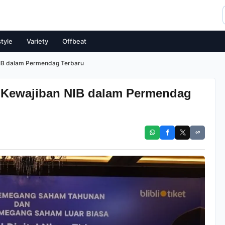
style
Variety
Offbeat
 NIB dalam Permendag Terbaru
i Kewajiban NIB dalam Permendag