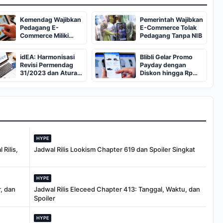
Kemendag Wajibkan
Pemerintah Wajibkan
Pedagang E-
E-Commerce Tolak
Commerce Miliki
Pedagang Tanpa NIB
Nomor Induk
Berusaha
idEA: Harmonisasi
Blibli Gelar Promo
Revisi Permendag
Payday dengan
31/2023 dan Aturan
Diskon hingga Rp
Baru Kementerian
700 Ribu
UMKM Sangat
Penting
HYPE
Rilis,
Jadwal Rilis Lookism Chapter 619 dan Spoiler Singkat
HYPE
, dan
Jadwal Rilis Eleceed Chapter 413: Tanggal, Waktu, dan
Spoiler
HYPE