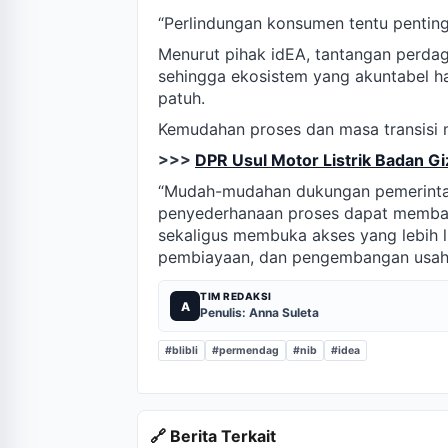
“Perlindungan konsumen tentu penting
Menurut pihak idEA, tantangan perdag
sehingga ekosistem yang akuntabel h
patuh.
Kemudahan proses dan masa transisi m
>>>
DPR Usul Motor Listrik Badan Gi
“Mudah-mudahan dukungan pemerintah
penyederhanaan proses dapat memban
sekaligus membuka akses yang lebih 
pembiayaan, dan pengembangan usaha
TIM REDAKSI
A
Penulis: Anna Suleta
#blibli
#permendag
#nib
#idea
🔗 Berita Terkait