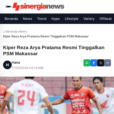
Beranda
News
Trend
Hype
Lifestyle
Variety
Offbeat
⌂ Beranda
›
News
›
Kiper Reza Arya Pratama Resmi Tinggalkan PSM Makassar
Kiper Reza Arya Pratama Resmi Tinggalkan
PSM Makassar
Hana
H
17/06/2026 04:19 WIB