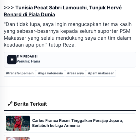
>>>
Tunisia Pecat Sabri Lamouchi, Tunjuk Hervé
Renard di Piala Dunia
"Dan tidak lupa, saya ingin mengucapkan terima kasih
yang sebesar-besarnya kepada seluruh suporter PSM
Makassar yang selalu mendukung saya dan tim dalam
keadaan apa pun," tutup Reza.
TIM REDAKSI
H
Penulis: Hana
#transfer pemain
#liga indonesia
#reza arya
#psm makassar
🔗 Berita Terkait
Carlos Franca Resmi Tinggalkan Persijap Jepara,
Berlabuh ke Liga Armenia